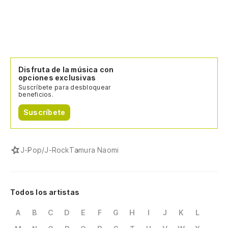
Disfruta de la música con
opciones exclusivas
Suscríbete para desbloquear
beneficios.
Suscríbete
J-Pop/J-Rock
Tamura Naomi
Todos los artistas
A
B
C
D
E
F
G
H
I
J
K
L