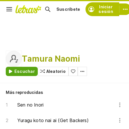
Iniciar
Suscríbete
sesión
Tamura Naomi
Escuchar
Aleatorio
Más reproducidas
Sen no Inori
Yuragu koto nai ai (Get Backers)