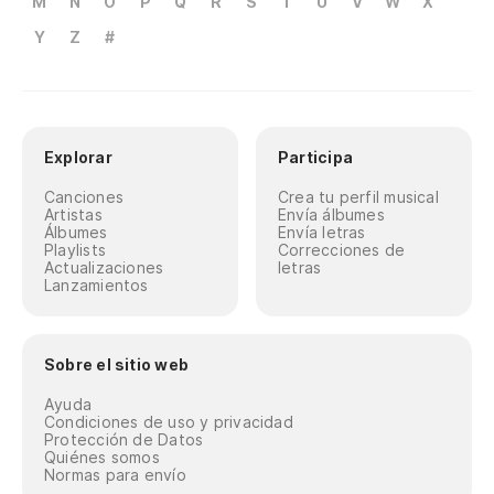
M
N
O
P
Q
R
S
T
U
V
W
X
Y
Z
#
Explorar
Participa
Canciones
Crea tu perfil musical
Artistas
Envía álbumes
Álbumes
Envía letras
Playlists
Correcciones de
Actualizaciones
letras
Lanzamientos
Sobre el sitio web
Ayuda
Condiciones de uso y privacidad
Protección de Datos
Quiénes somos
Normas para envío