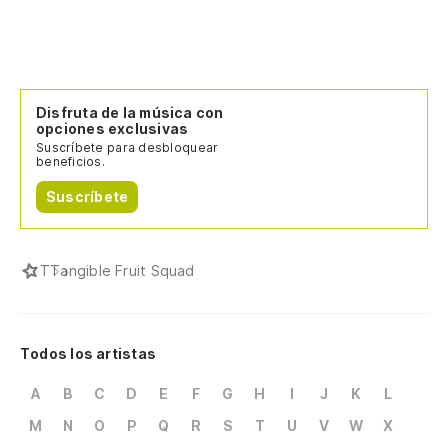
Disfruta de la música con
opciones exclusivas
Suscríbete para desbloquear
beneficios.
Suscríbete
T
Tangible Fruit Squad
Todos los artistas
A
B
C
D
E
F
G
H
I
J
K
L
M
N
O
P
Q
R
S
T
U
V
W
X