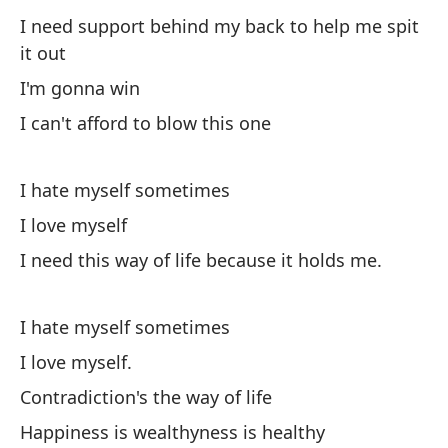
sa
I need support behind my back to help me spit
Vo
it out
es
I'm gonna win
I can't afford to blow this one
A 
M
I hate myself sometimes
Ne
I love myself
so
I need this way of life because it holds me.
A 
I hate myself sometimes
M
I love myself.
La
Contradiction's the way of life
La
Happiness is wealthyness is healthy
im