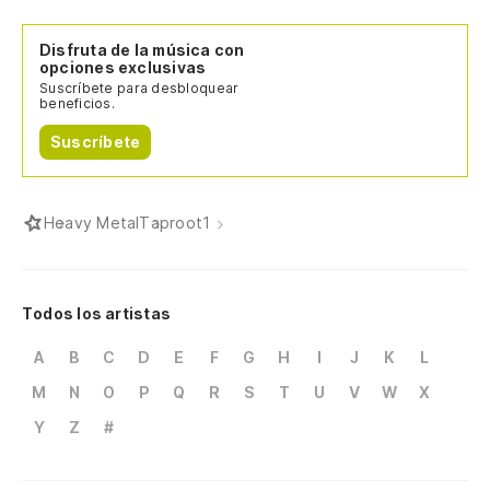
Disfruta de la música con
opciones exclusivas
Suscríbete para desbloquear
beneficios.
Suscríbete
Heavy Metal
Taproot
1
Todos los artistas
A
B
C
D
E
F
G
H
I
J
K
L
M
N
O
P
Q
R
S
T
U
V
W
X
Y
Z
#