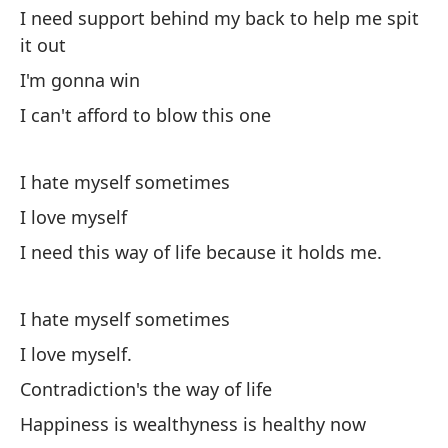
m
I need support behind my back to help me spit
it out
Ne
sa
I'm gonna win
Vo
I can't afford to blow this one
es
I hate myself sometimes
A 
I love myself
M
I need this way of life because it holds me.
Ne
so
I hate myself sometimes
I love myself.
A 
Contradiction's the way of life
M
Happiness is wealthyness is healthy now
La