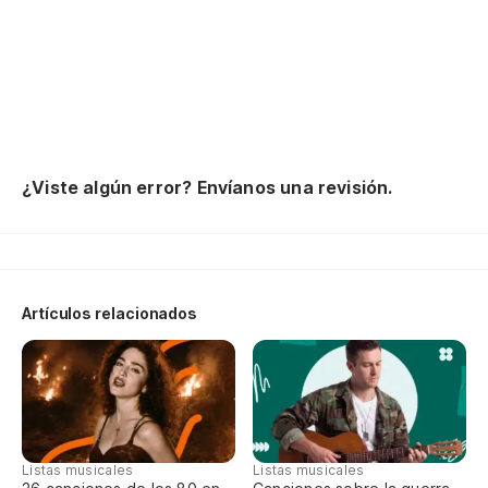
La
im
¿Viste algún error? Envíanos una revisión.
Artículos relacionados
Listas musicales
Listas musicales