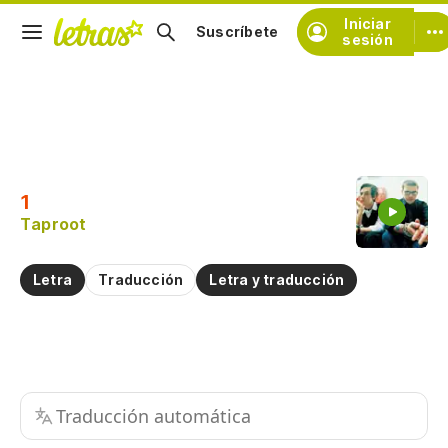
Iniciar
Suscríbete
sesión
Copiar fragmento
Copiar toda la letra
1
Practicar la pronunciación de
Taproot
Comentar sobre este fragmento
Letra
Traducción
Letra y traducción
Traducción automática