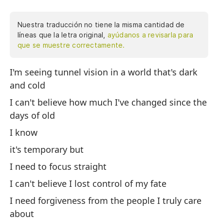
Nuestra traducción no tiene la misma cantidad de
líneas que la letra original,
ayúdanos a revisarla para
que se muestre correctamente.
I'm seeing tunnel vision in a world that's dark
Ve
and cold
No
I can't believe how much I've changed since the
dí
days of old
Lo
I know
bi
it's temporary but
No
de
I need to focus straight
Ne
I can't believe I lost control of my fate
m
I need forgiveness from the people I truly care
Ne
about