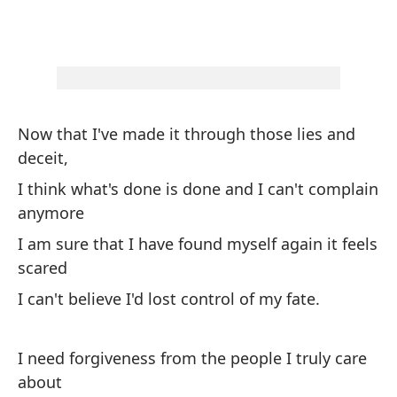
Now that I've made it through those lies and
Ah
deceit,
e
I think what's done is done and I can't complain
Cr
anymore
q
I am sure that I have found myself again it feels
Es
scared
nu
I can't believe I'd lost control of my fate.
No
de
I need forgiveness from the people I truly care
about
Ne