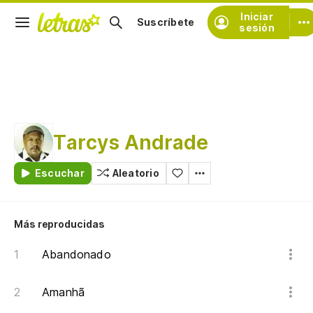
Iniciar
Suscríbete
sesión
Tarcys Andrade
Escuchar
Aleatorio
Más reproducidas
Abandonado
Amanhã