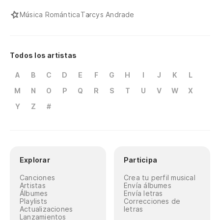
Música Romántica
Tarcys Andrade
Todos los artistas
A
B
C
D
E
F
G
H
I
J
K
L
M
N
O
P
Q
R
S
T
U
V
W
X
Y
Z
#
Explorar
Participa
Canciones
Crea tu perfil musical
Artistas
Envía álbumes
Álbumes
Envía letras
Playlists
Correcciones de
Actualizaciones
letras
Lanzamientos