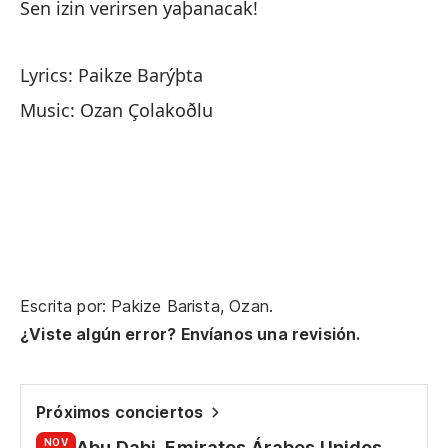
Sen izin verirsen yaþanacak!
Lyrics: Paikze Barýþta
Music: Ozan Çolakoðlu
Escrita por: Pakize Barista, Ozan.
¿Viste algún error? Envíanos una revisión.
Próximos conciertos
NOV
Abu Dabi, Emiratos Árabes Unidos