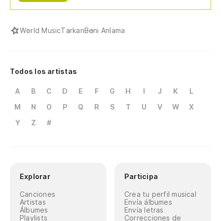
World Music
Tarkan
Beni Anlama
Todos los artistas
A
B
C
D
E
F
G
H
I
J
K
L
M
N
O
P
Q
R
S
T
U
V
W
X
Y
Z
#
Explorar
Participa
Canciones
Crea tu perfil musical
Artistas
Envía álbumes
Álbumes
Envía letras
Playlists
Correcciones de