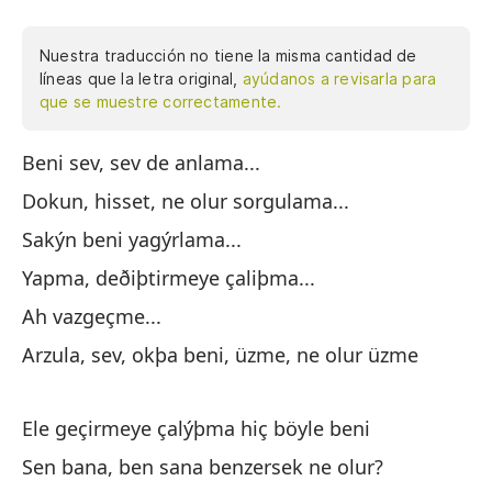
Nuestra traducción no tiene la misma cantidad de
líneas que la letra original,
ayúdanos a revisarla para
que se muestre correctamente.
Beni sev, sev de anlama...
Ám
po
Dokun, hisset, ne olur sorgulama...
Va
Sakýn beni yagýrlama...
ri
Yapma, deðiþtirmeye çaliþma...
me
gu
Ah vazgeçme...
so
Arzula, sev, okþa beni, üzme, ne olur üzme
qu
pr
Ele geçirmeye çalýþma hiç böyle beni
qu
ca
Sen bana, ben sana benzersek ne olur?
de