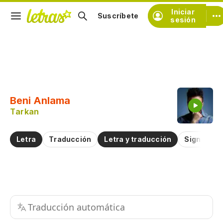
Iniciar
Suscríbete
sesión
Copiar fragmento
Copiar toda la letra
Beni Anlama
Practicar la pronunciación de
Tarkan
Comentar sobre este fragmento
Letra
Traducción
Letra y traducción
Significad
Traducción automática