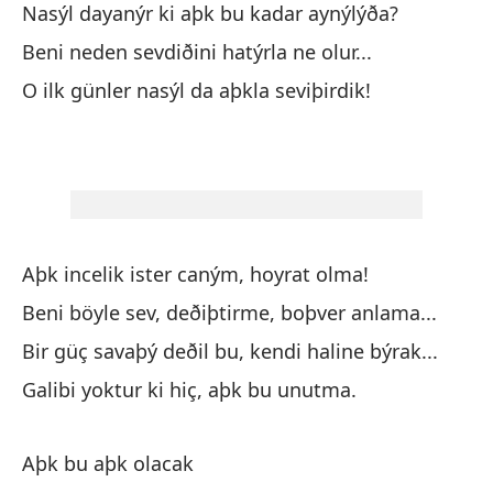
Nasýl dayanýr ki aþk bu kadar aynýlýða?
ab
Beni neden sevdiðini hatýrla ne olur...
lo
Ço
O ilk günler nasýl da aþkla seviþirdik!
Aþk incelik ister caným, hoyrat olma!
Beni böyle sev, deðiþtirme, boþver anlama...
Bir güç savaþý deðil bu, kendi haline býrak...
Galibi yoktur ki hiç, aþk bu unutma.
Aþk bu aþk olacak