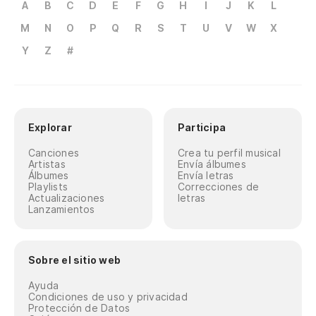
A
B
C
D
E
F
G
H
I
J
K
L
M
N
O
P
Q
R
S
T
U
V
W
X
Y
Z
#
Explorar
Participa
Canciones
Crea tu perfil musical
Artistas
Envía álbumes
Álbumes
Envía letras
Playlists
Correcciones de
Actualizaciones
letras
Lanzamientos
Sobre el sitio web
Ayuda
Condiciones de uso y privacidad
Protección de Datos