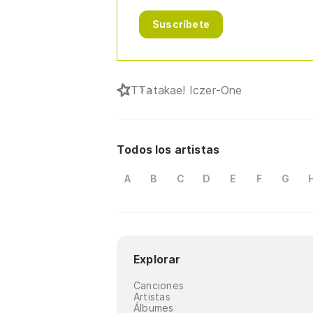
Suscríbete
T
Tatakae! Iczer-One
Todos los artistas
A
B
C
D
E
F
G
Explorar
Canciones
Artistas
Álbumes