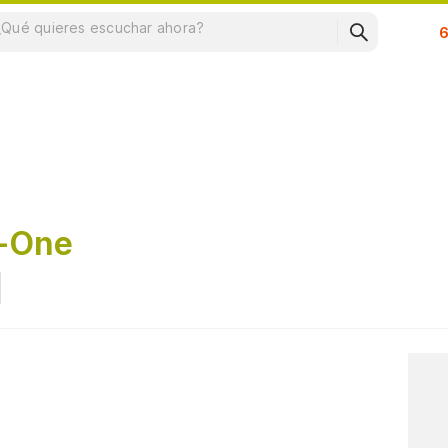
Su
r-One