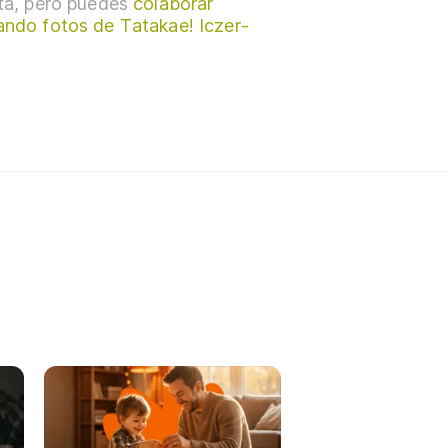
sta, pero puedes
colaborar
ando fotos de Tatakae! Iczer-