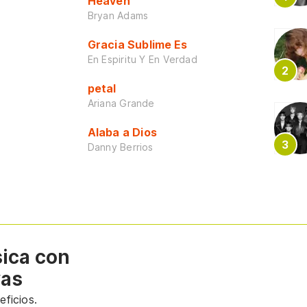
Heaven
Bryan Adams
Gracia Sublime Es
En Espiritu Y En Verdad
petal
Ariana Grande
Alaba a Dios
Danny Berrios
sica con
vas
ficios.