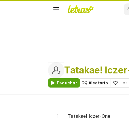
Tatakae! Icze
Escuchar
Aleatorio
Tatakae! Iczer-One