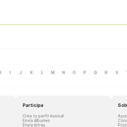
H
I
J
K
L
M
N
O
P
Q
R
S
Participa
Sob
Crea tu perfil musical
Ayu
Envía álbumes
Cond
Envía letras
Prot