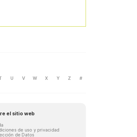
T
U
V
W
X
Y
Z
#
re el sitio web
da
iciones de uso y privacidad
ección de Datos