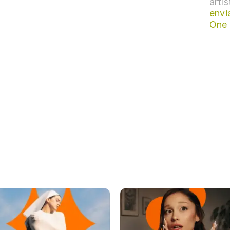
arti
envi
One