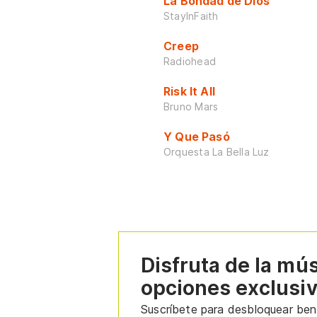
La Bondad de Dios
StayInFaith
Creep
Radiohead
Risk It All
Bruno Mars
Y Que Pasó
Orquesta La Bella Luz
Disfruta de la mú
opciones exclusi
Suscríbete para desbloquear bene