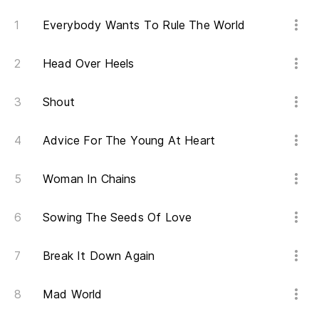
ha
Everybody Wants To Rule The World
Sa
Head Over Heels
Lo
Shout
Lo
Advice For The Young At Heart
¿C
Woman In Chains
Lo
Sowing The Seeds Of Love
Uh
Break It Down Again
Lo
Mad World