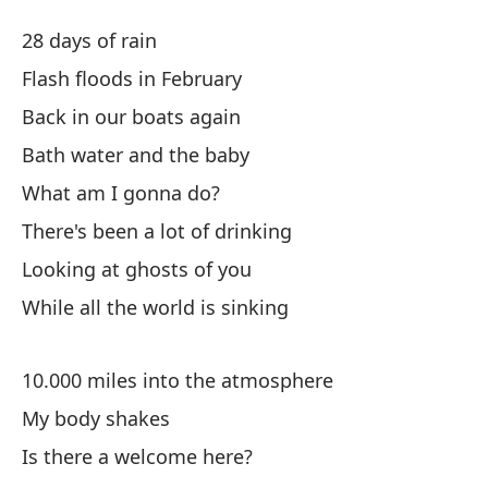
Lo
28 days of rain
Cl
Flash floods in February
Back in our boats again
28
Bath water and the baby
In
What am I gonna do?
Fl
There's been a lot of drinking
Looking at ghosts of you
De
While all the world is sinking
Ba
El
10.000 miles into the atmosphere
My body shakes
¿Q
Is there a welcome here?