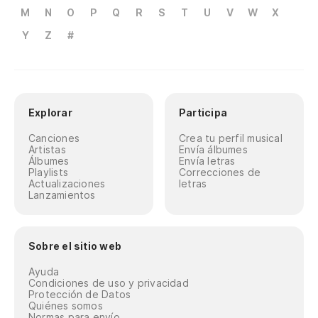
M
N
O
P
Q
R
S
T
U
V
W
X
Y
Z
#
Explorar
Participa
Canciones
Crea tu perfil musical
Artistas
Envía álbumes
Álbumes
Envía letras
Playlists
Correcciones de
Actualizaciones
letras
Lanzamientos
Sobre el sitio web
Ayuda
Condiciones de uso y privacidad
Protección de Datos
Quiénes somos
Normas para envío