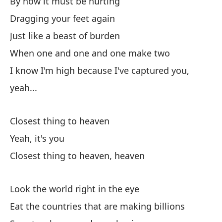
By now it must be hurting
Dragging your feet again
Lo
Just like a beast of burden
When one and one and one make two
¿C
I know I'm high because I've captured you,
yeah...
Lo
Cl
Closest thing to heaven
Yeah, it's you
Closest thing to heaven, heaven
Look the world right in the eye
La
Eat the countries that are making billions
Th