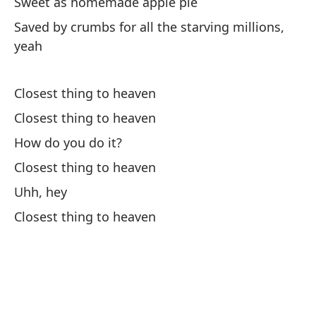
Sweet as homemade apple pie
Ha
Saved by crumbs for all the starving millions,
yeah
Aq
He
Closest thing to heaven
Ac
Closest thing to heaven
How do you do it?
Da
Closest thing to heaven
Gi
Uhh, hey
Closest thing to heaven
A 
By
Ar
Dr