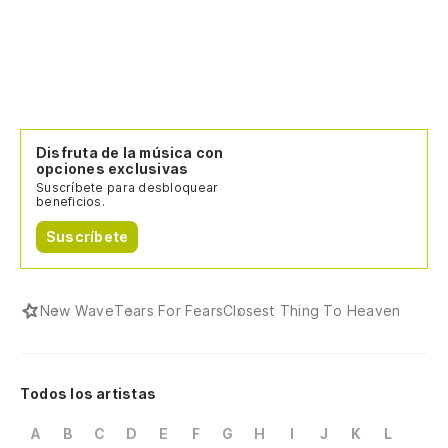
Disfruta de la música con
opciones exclusivas
Suscríbete para desbloquear
beneficios.
Suscríbete
New Wave
Tears For Fears
Closest Thing To Heaven
Todos los artistas
A
B
C
D
E
F
G
H
I
J
K
L