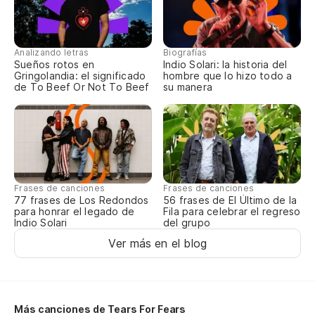
Lo
Cl
Analizando letras
Biografías
Sueños rotos en
Indio Solari: la historia del
Gringolandia: el significado
hombre que lo hizo todo a
de To Beef Or Not To Beef
su manera
Mi
Lo
Co
mi
Frases de canciones
Frases de canciones
77 frases de Los Redondos
56 frases de El Último de la
Ea
para honrar el legado de
Fila para celebrar el regreso
Indio Solari
del grupo
Du
Ver más en el blog
Sw
Sa
Más canciones de Tears For Fears