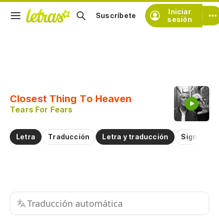
Iniciar
Suscríbete
sesión
Copiar fragmento
Copiar toda la letra
Closest Thing To Heaven
Practicar la pronunciación de
Tears For Fears
Comentar sobre este fragmento
Letra
Traducción
Letra y traducción
Significad
Traducción automática