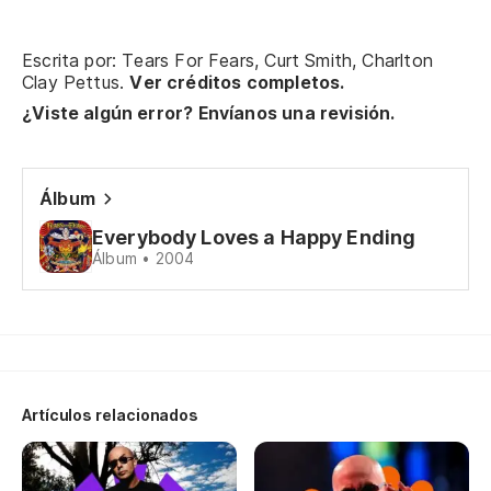
Co
Escrita por: Tears For Fears, Curt Smith, Charlton
Ju
Clay Pettus.
Ver créditos completos.
¿Viste algún error? Envíanos una revisión.
Cu
Wh
Álbum
Sé
Everybody Loves a Happy Ending
Álbum • 2004
I 
Sí
Lo
Artículos relacionados
Sí