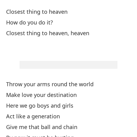
Ha
Closest thing to heaven
Th
How do you do it?
Mi
Closest thing to heaven, heaven
Mi
Wh
10
Throw your arms round the world
10
Make love your destination
Here we go boys and girls
Mi
Act like a generation
¿H
Give me that ball and chain
Is