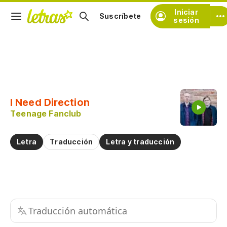
Iniciar
Suscríbete
sesión
Copiar fragmento
Copiar toda la letra
I Need Direction
Practicar la pronunciación de
Teenage Fanclub
Comentar sobre este fragmento
Letra
Traducción
Letra y traducción
Traducción automática