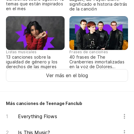
temas que están inspirados
significado e historia detrás
en el mes
de la canción
si
Ne
I 
Listas musicales
Frases de canciones
13 canciones sobre la
40 frases de The
igualdad de género y los
Cranberries inmortalizadas
derechos de las mujeres
en la voz de Dolores
O’Riordan
Ver más en el blog
Más canciones de Teenage Fanclub
Everything Flows
Is This Music?