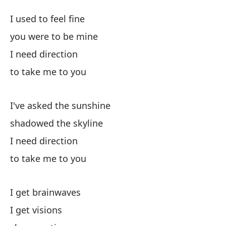
Ne
I used to feel fine
I 
you were to be mine
I need direction
So
to take me to you
de
I've asked the sunshine
Ne
shadowed the skyline
I need direction
pa
to take me to you
He
I get brainwaves
I get visions
so