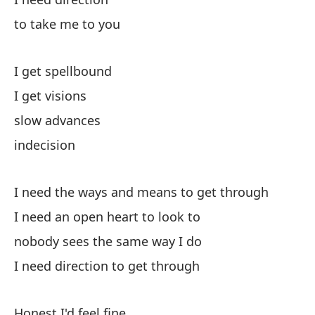
to take me to you
Ne
I get spellbound
I 
I get visions
ne
slow advances
I 
indecision
na
I need the ways and means to get through
no
I need an open heart to look to
ne
nobody sees the same way I do
I 
I need direction to get through
se
Honest I'd feel fine