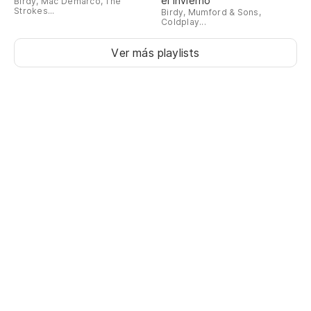
el invierno
Birdy, Mac Demarco, The
Strokes...
Birdy, Mumford & Sons,
Coldplay...
Ver más playlists