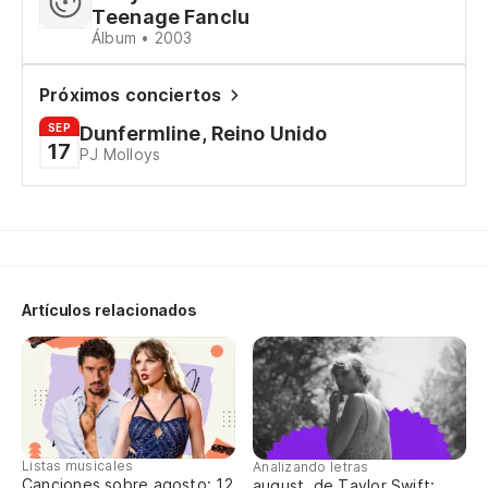
Teenage Fanclu
Álbum • 2003
Ne
Próximos conciertos
I 
SEP
Dunfermline, Reino Unido
17
PJ Molloys
ne
I 
na
no
Artículos relacionados
ne
I 
Si
Listas musicales
Analizando letras
Canciones sobre agosto: 12
august, de Taylor Swift: