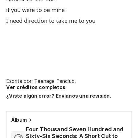
if you were to be mine
la
I need direction to take me to you
th
Ne
pa
Escrita por: Teenage Fanclub.
Qu
Ver créditos completos.
¿Viste algún error? Envíanos una revisión.
te
av
Álbum
Four Thousand Seven Hundred and
Sixty-Six Seconds: A Short Cut to
in