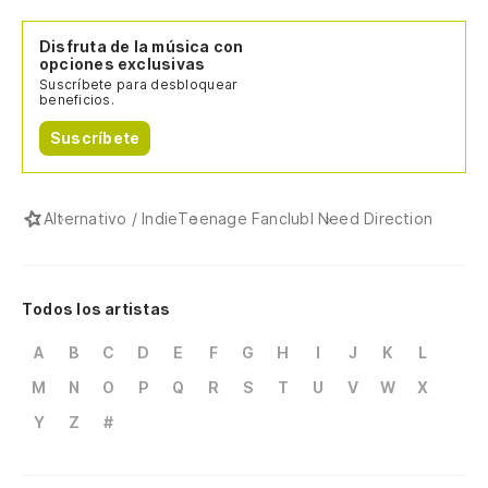
Disfruta de la música con
opciones exclusivas
Suscríbete para desbloquear
beneficios.
Suscríbete
Alternativo / Indie
Teenage Fanclub
I Need Direction
Todos los artistas
A
B
C
D
E
F
G
H
I
J
K
L
M
N
O
P
Q
R
S
T
U
V
W
X
Y
Z
#