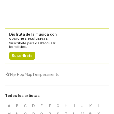
Disfruta de la música con
opciones exclusivas
Suscríbete para desbloquear
beneficios.
Suscríbete
Hip Hop/Rap
Temperamento
Todos los artistas
A
B
C
D
E
F
G
H
I
J
K
L
M
N
O
P
Q
R
S
T
U
V
W
X