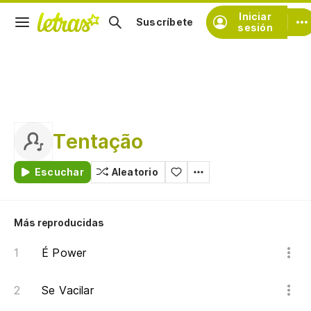
Iniciar
Suscríbete
sesión
Tentação
Escuchar
Aleatorio
Más reproducidas
É Power
Se Vacilar