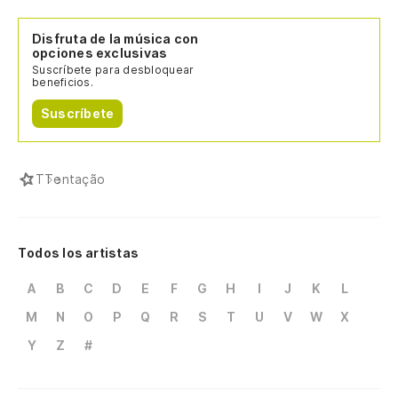
Disfruta de la música con
opciones exclusivas
Suscríbete para desbloquear
beneficios.
Suscríbete
T
Tentação
Todos los artistas
A
B
C
D
E
F
G
H
I
J
K
L
M
N
O
P
Q
R
S
T
U
V
W
X
Y
Z
#