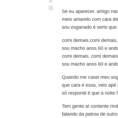
Corregir
Desplazamiento
automático
Se eu aparecer, amigo nao
meio amarelo com cara de 
sou esganado é serto que
comi demais,comi demais,
sou macho anos 60 e ando 
comi demais, comi demais
sou macho anos 60 e ando 
Quando me casei meu sogf
que cara é essa, veio apé
só respondi é que a noite 
Tem gente aí contente rind
falando da patroa de outro