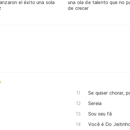
anzaron el éxito una sola
una ola de talento que no p
z
de crecer
o
Se quiser chorar, 
Sereia
Sou seu fâ
Você é Do Jeitinh