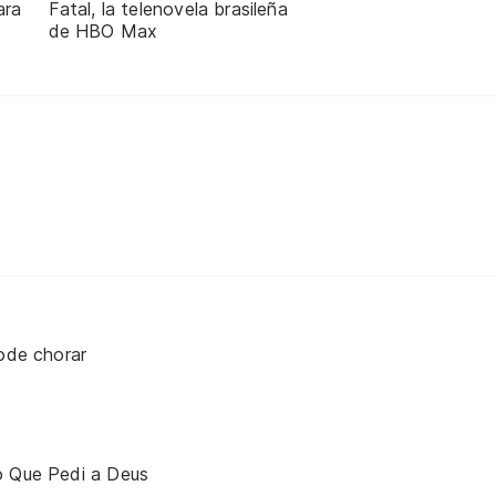
ara
Fatal, la telenovela brasileña
de HBO Max
pode chorar
o Que Pedi a Deus