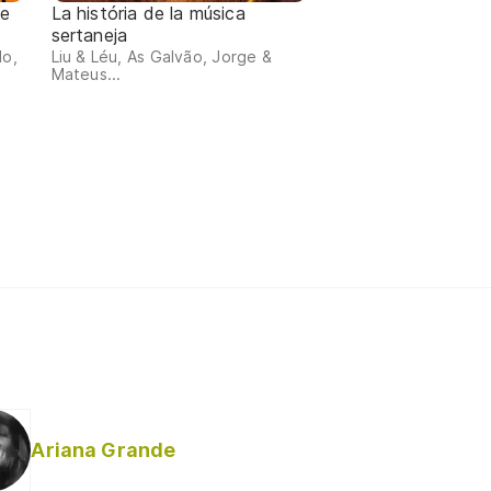
de
La história de la música
sertaneja
do,
Liu & Léu, As Galvão, Jorge &
Mateus...
Ariana Grande