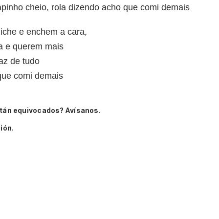
apinho cheio, rola dizendo acho que comi demais
liche e enchem a cara,
sa e querem mais
az de tudo
que comi demais
tán equivocados? Avísanos.
ión.