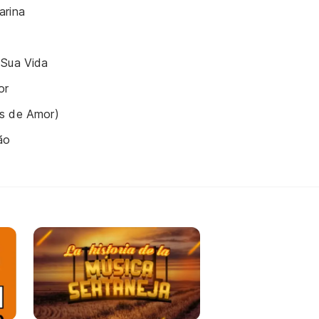
arina
 Sua Vida
or
s de Amor)
ão