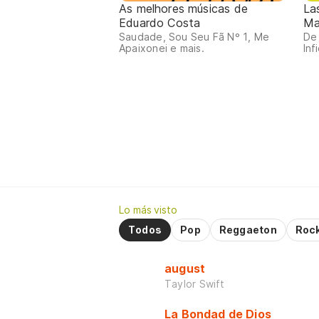
As melhores músicas de
La
Eduardo Costa
Ma
Saudade, Sou Seu Fã Nº 1, Me
De 
Apaixonei e mais.
Infi
Lo más visto
Todos
Pop
Reggaeton
Roc
august
Taylor Swift
La Bondad de Dios