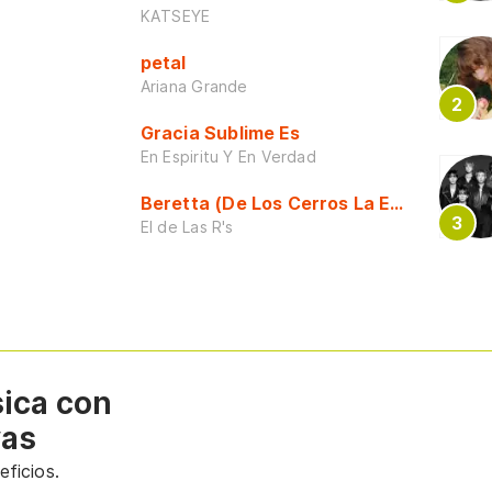
KATSEYE
petal
Ariana Grande
Gracia Sublime Es
En Espiritu Y En Verdad
Beretta (De Los Cerros La Escuela)
El de Las R's
sica con
vas
ficios.