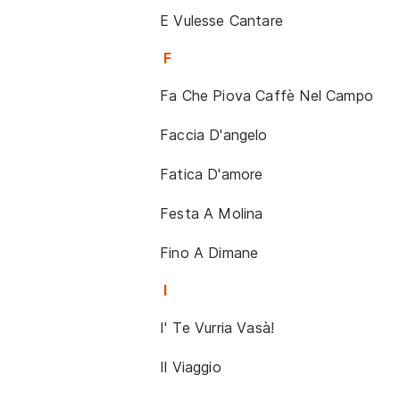
E Vulesse Cantare
F
Fa Che Piova Caffè Nel Campo
Faccia D'angelo
Fatica D'amore
Festa A Molina
Fino A Dimane
I
I' Te Vurria Vasà!
Il Viaggio