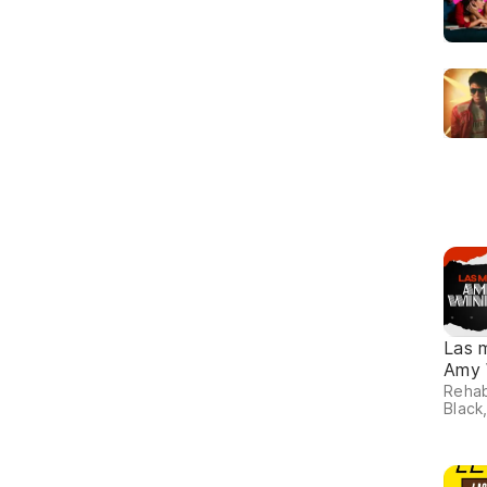
Las 
Amy 
Rehab
Black,