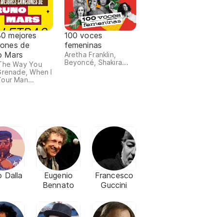
30 mejores
100 voces
iones de
femeninas
o Mars
Aretha Franklin,
Beyoncé, Shakira...
The Way You
Grenade, When I
our Man...
o Dalla
Eugenio
Francesco
Bennato
Guccini