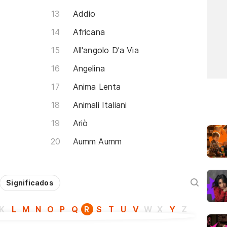
Addio
Africana
All'angolo D'a Via
Angelina
Anima Lenta
Animali Italiani
Ariò
Aumm Aumm
Significados
K
L
M
N
O
P
Q
R
S
T
U
V
W
X
Y
Z