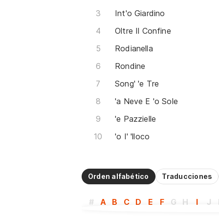
Int'o Giardino
Oltre Il Confine
Rodianella
Rondine
Song' 'e Tre
'a Neve E 'o Sole
'e Pazzielle
'o I' 'lloco
Orden alfabético
Traducciones
#
A
B
C
D
E
F
G
H
I
J