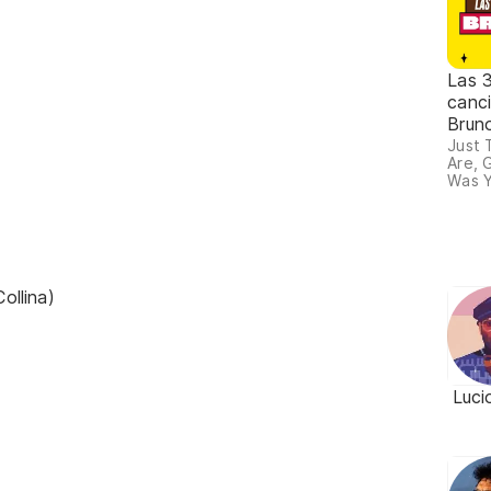
Las 
canc
Brun
Just 
Are, 
Was Y
ollina)
Luci