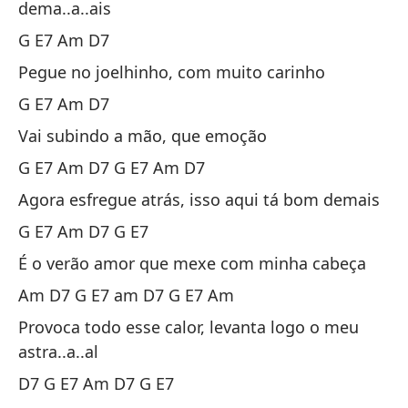
Am
dema..a..ais
Sa
G E7 Am D7
E7
Pegue no joelhinho, com muito carinho
en
G E7 Am D7
Vai subindo a mão, que emoção
G E7 Am D7 G E7 Am D7
Agora esfregue atrás, isso aqui tá bom demais
G E7 Am D7 G E7
É o verão amor que mexe com minha cabeça
Am D7 G E7 am D7 G E7 Am
Provoca todo esse calor, levanta logo o meu
astra..a..al
D7 G E7 Am D7 G E7