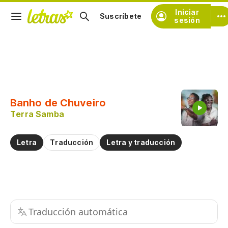
Iniciar
Suscríbete
sesión
Copiar fragmento
Copiar toda la letra
Banho de Chuveiro
Practicar la pronunciación de
Terra Samba
Comentar sobre este fragmento
Letra
Traducción
Letra y traducción
Traducción automática