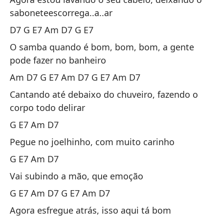
bu
saboneteescorrega..a..ar
Ca
D7 G E7 Am D7 G E7
cu
O samba quando é bom, bom, bom, a gente
co
pode fazer no banheiro
em
Am D7 G E7 Am D7 G E7 Am D7
es
D7
Cantando até debaixo do chuveiro, fazendo o
D7
corpo todo delirar
Ah
G E7 Am D7
de
Pegue no joelhinho, com muito carinho
de
E7
G E7 Am D7
de
Vai subindo a mão, que emoção
D7
G E7 Am D7 G E7 Am D7
co
ve
Agora esfregue atrás, isso aqui tá bom