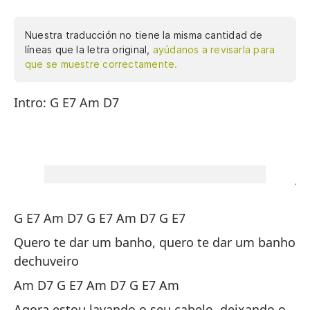
Nuestra traducción no tiene la misma cantidad de
líneas que la letra original,
ayúdanos a revisarla para
que se muestre correctamente.
Intro: G E7 Am D7
In
D7
da
Ah
ja
O 
bu
G E7 Am D7 G E7 Am D7 G E7
bu
Quero te dar um banho, quero te dar um banho
bu
dechuveiro
bu
Am D7 G E7 Am D7 G E7 Am
bu
bu
Agora estou lavando o seu cabelo, deixando o