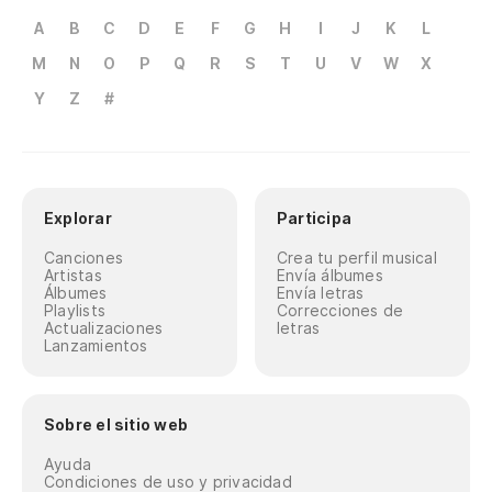
A
B
C
D
E
F
G
H
I
J
K
L
M
N
O
P
Q
R
S
T
U
V
W
X
Y
Z
#
Explorar
Participa
Canciones
Crea tu perfil musical
Artistas
Envía álbumes
Álbumes
Envía letras
Playlists
Correcciones de
Actualizaciones
letras
Lanzamientos
Sobre el sitio web
Ayuda
Condiciones de uso y privacidad