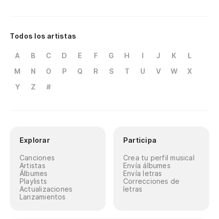
Todos los artistas
A
B
C
D
E
F
G
H
I
J
K
L
M
N
O
P
Q
R
S
T
U
V
W
X
Y
Z
#
Explorar
Participa
Canciones
Crea tu perfil musical
Artistas
Envía álbumes
Álbumes
Envía letras
Playlists
Correcciones de
Actualizaciones
letras
Lanzamientos