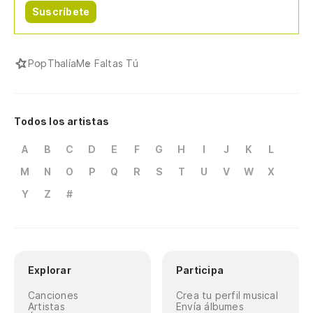
Suscríbete
Pop
Thalía
Me Faltas Tú
Todos los artistas
A
B
C
D
E
F
G
H
I
J
K
L
M
N
O
P
Q
R
S
T
U
V
W
X
Y
Z
#
Explorar
Participa
Canciones
Crea tu perfil musical
Artistas
Envía álbumes