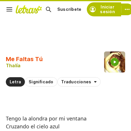
Iniciar
Suscríbete
sesión
Copiar fragmento
Copiar toda la letra
Me Faltas Tú
Practicar la pronunciación de
Thalía
Comentar sobre este fragmento
Letra
Significado
Traducciones
Tengo la alondra por mi ventana
Cruzando el cielo azul