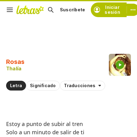
Iniciar
Suscríbete
sesión
Copiar fragmento
Copiar toda la letra
Rosas
Practicar la pronunciación de
Thalía
Comentar sobre este fragmento
Letra
Significado
Traducciones
Estoy a punto de subir al tren
Solo a un minuto de salir de ti