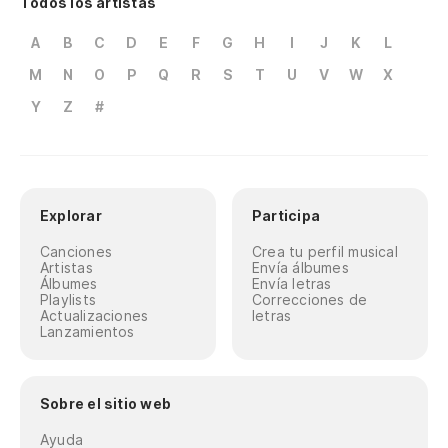
Todos los artistas
A
B
C
D
E
F
G
H
I
J
K
L
M
N
O
P
Q
R
S
T
U
V
W
X
Y
Z
#
Explorar
Participa
Canciones
Crea tu perfil musical
Artistas
Envía álbumes
Álbumes
Envía letras
Playlists
Correcciones de
Actualizaciones
letras
Lanzamientos
Sobre el sitio web
Ayuda