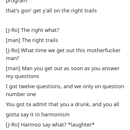
program
qu
that's gon' get y'all on the right trails
[J
[J-Ro] The right what?
[h
[man] The right trails
[J
[J-Ro] What time we get out this motherfucker
mi
man?
[h
[man] Man you get out as soon as you answer
re
my questions
Te
I got twelve questions, and we only on question
pr
number one
De
You got ta admit that you a drunk, and you all
de
gotta say it in harmonism
[J
[J-Ro] Harmoo say what? *laughter*
*g