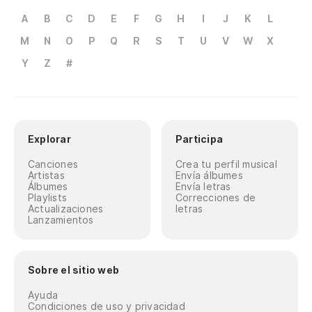
A
B
C
D
E
F
G
H
I
J
K
L
M
N
O
P
Q
R
S
T
U
V
W
X
Y
Z
#
Explorar
Participa
Canciones
Crea tu perfil musical
Artistas
Envía álbumes
Álbumes
Envía letras
Playlists
Correcciones de
Actualizaciones
letras
Lanzamientos
Sobre el sitio web
Ayuda
Condiciones de uso y privacidad