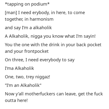
*tapping on podium*
[h
[man] I need erybody, in here, to come
a
together, in harmonism
y 
and say I'm a alkaholik
¡U
A Alkaholik, nigga you know what I'm sayin!
re
You the one with the drink in your back pocket
En
and your frontpocket
'S
On three, I need everybody to say
Un
I'ma Alkaholik
'S
One, two, trey niggaz!
¡A
"I'm an Alkaholik"
Now y'all motherfuckers can leave, get the fuck
outta here!