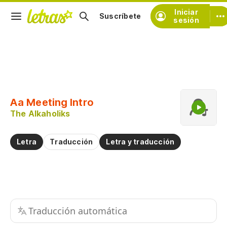
Iniciar
Suscríbete
sesión
Copiar fragmento
Copiar toda la letra
Aa Meeting Intro
Practicar la pronunciación de
The Alkaholiks
Comentar sobre este fragmento
Letra
Traducción
Letra y traducción
Traducción automática