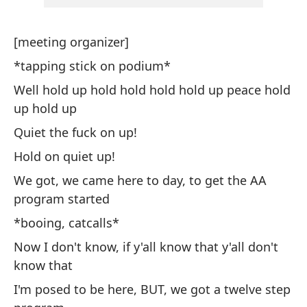
[meeting organizer]
[o
*tapping stick on podium*
* 
Well hold up hold hold hold hold up peace hold
Es
up hold up
es
Quiet the fuck on up!
¡C
Hold on quiet up!
¡E
We got, we came here to day, to get the AA
Vi
program started
de
*booing, catcalls*
* 
Now I don't know, if y'all know that y'all don't
Ah
know that
se
I'm posed to be here, BUT, we got a twelve step
un