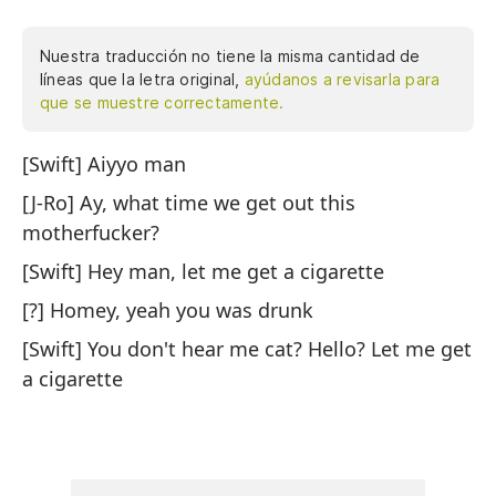
Nuestra traducción no tiene la misma cantidad de
líneas que la letra original,
ayúdanos a revisarla para
que se muestre correctamente.
[Swift] Aiyyo man
[S
[J-Ro] Ay, what time we get out this
[J
motherfucker?
mi
[Swift] Hey man, let me get a cigarette
[S
[?] Homey, yeah you was drunk
[?
[Swift] You don't hear me cat? Hello? Let me get
[S
a cigarette
Dé