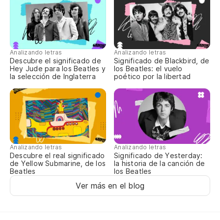
A 
We
Me
Analizando letras
Analizando letras
Descubre el significado de
Significado de Blackbird, de
Yo
Hey Jude para los Beatles y
los Beatles: el vuelo
la selección de Inglaterra
poético por la libertad
Va
Me
Yo
Analizando letras
Analizando letras
Descubre el real significado
Significado de Yesterday:
de Yellow Submarine, de los
la historia de la canción de
Pe
Beatles
los Beatles
Bu
Ver más en el blog
No