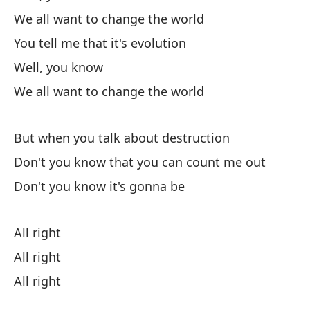
We all want to change the world
Di
You tell me that it's evolution
Yo
Well, you know
Va
We all want to change the world
To
But when you talk about destruction
We
Don't you know that you can count me out
Me
Don't you know it's gonna be
Yo
All right
Va
All right
All right
To
We