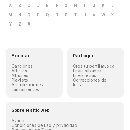
A
B
C
D
E
F
G
H
I
J
K
L
M
N
O
P
Q
R
S
T
U
V
W
X
Y
Z
#
Explorar
Participa
Canciones
Crea tu perfil musical
Artistas
Envía álbumes
Álbumes
Envía letras
Playlists
Correcciones de
Actualizaciones
letras
Lanzamientos
Sobre el sitio web
Ayuda
Condiciones de uso y privacidad
Protección de Datos