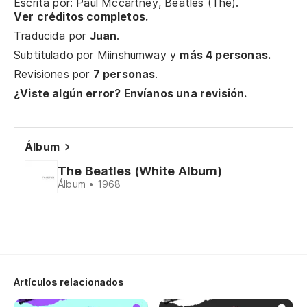
Escrita por: Paul Mccartney, Beatles (The).
Sa
Ver créditos completos.
Do
Traducida por
Juan
.
Subtitulado por
Miinshumway
y
más 4 personas.
Revisiones por
7 personas
.
Mu
¿Viste algún error? Envíanos una revisión.
Mu
Álbum
Mu
The Beatles (White Album)
Álbum • 1968
Di
Yo
Va
Artículos relacionados