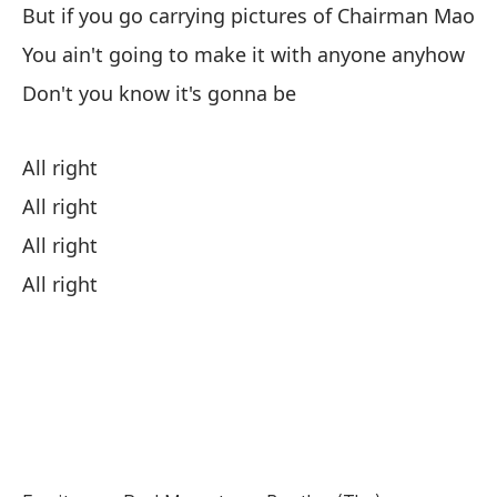
Yo
But if you go carrying pictures of Chairman Mao
You ain't going to make it with anyone anyhow
Va
Don't you know it's gonna be
Es
We
All right
All right
Si
All right
od
All right
Bu
ha
To
es
Al