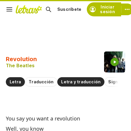
Iniciar
Suscríbete
sesión
Copiar fragmento
Copiar toda la letra
Revolution
Practicar la pronunciación de
The Beatles
Comentar sobre este fragmento
Letra
Traducción
Letra y traducción
Significad
Re
You say you want a revolution
Re
Well, you know