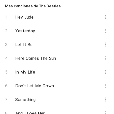
Yo
Más canciones de The Beatles
Sa
Hey Jude
Do
Yesterday
Mu
Let It Be
Mu
Here Comes The Sun
Mu
In My Life
Don't Let Me Down
Mu
Something
And I Love Her