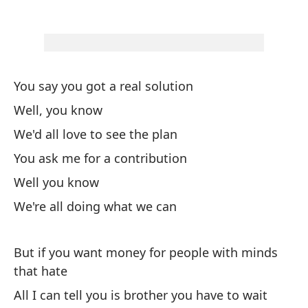
Pe
Bu
You say you got a real solution
Sa
Well, you know
Do
We'd all love to see the plan
You ask me for a contribution
Sa
Well you know
Do
We're all doing what we can
Mu
But if you want money for people with minds
that hate
Mu
All I can tell you is brother you have to wait