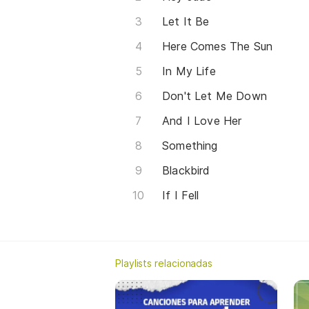
Let It Be
Here Comes The Sun
In My Life
Don't Let Me Down
And I Love Her
Something
Blackbird
If I Fell
Playlists relacionadas