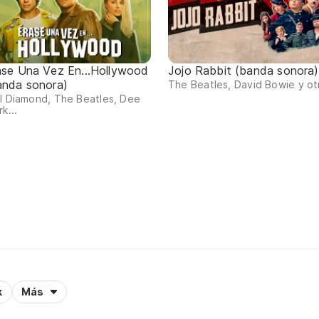
ase Una Vez En...Hollywood
Jojo Rabbit (banda sonora)
anda sonora)
The Beatles, David Bowie y ot
l Diamond, The Beatles, Dee
rk...
k
Más