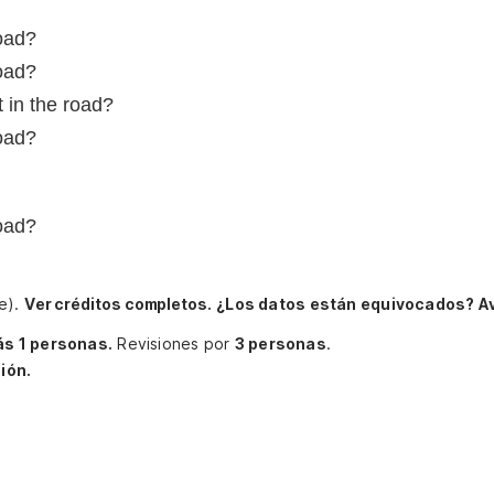
road?
road?
t in the road?
road?
road?
he).
Ver créditos completos.
¿Los datos están equivocados? A
s 1 personas.
Revisiones por
3 personas
.
ión.