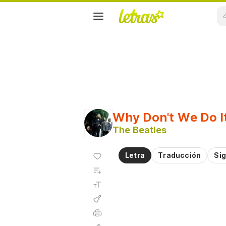
Why Don't We Do I
The Beatles
Agregar
Letra
Traducción
Sig
a
Agregar
favoritos
a
Tamaño
playlist
de la
fuente
Acordes
Imprimir