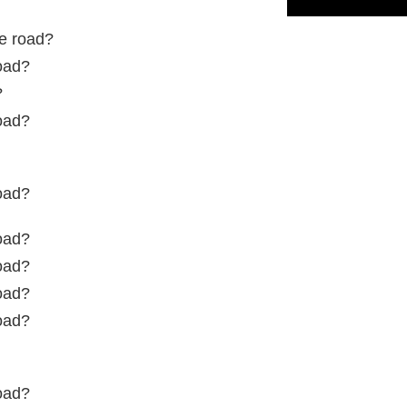
he road?
road?
?
road?
road?
road?
road?
road?
road?
road?