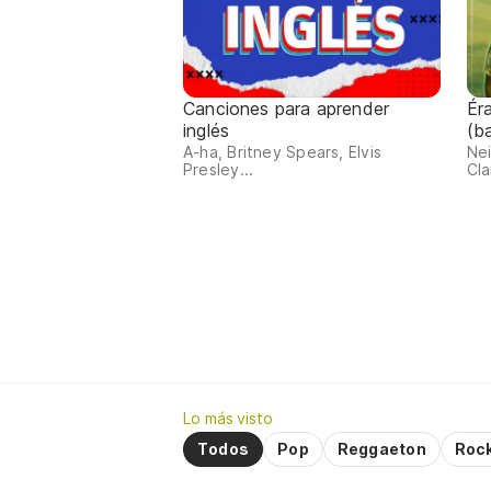
Canciones para aprender
Ér
inglés
(b
A-ha, Britney Spears, Elvis
Nei
Presley...
Cla
Lo más visto
Todos
Pop
Reggaeton
Roc