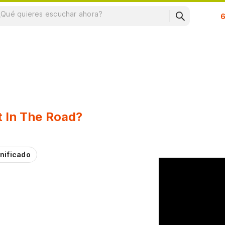
Su
t In The Road?
nificado