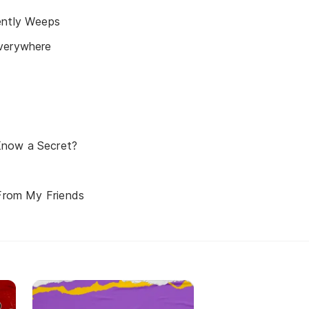
ently Weeps
verywhere
now a Secret?
 From My Friends