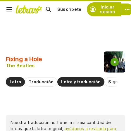
Iniciar
Suscríbete
sesión
Copiar fragmento
Copiar toda la letra
Fixing a Hole
Practicar la pronunciación de
The Beatles
Comentar sobre este fragmento
Letra
Traducción
Letra y traducción
Significad
Nuestra traducción no tiene la misma cantidad de
líneas que la letra original,
ayúdanos a revisarla para