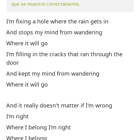
que se muestre correctamente.
I'm fixing a hole where the rain gets in
Es
ll
And stops my mind from wandering
Y 
Where it will go
A 
I'm filling in the cracks that ran through the
door
Es
pu
And kept my mind from wandering
Y 
Where it will go
A 
And it really doesn't matter if I'm wrong
Y 
I'm right
Te
Where I belong I'm right
Do
Where I belong