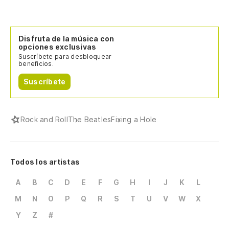
Disfruta de la música con
opciones exclusivas
Suscríbete para desbloquear
beneficios.
Suscríbete
Rock and Roll
The Beatles
Fixing a Hole
Todos los artistas
A
B
C
D
E
F
G
H
I
J
K
L
M
N
O
P
Q
R
S
T
U
V
W
X
Y
Z
#