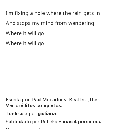
ll
Y 
I'm fixing a hole where the rain gets in
A 
And stops my mind from wandering
Where it will go
Where it will go
Escrita por: Paul Mccartney, Beatles (The).
Ver créditos completos.
Traducida por
giuliana
.
Subtitulado por
Rebeka
y
más 4 personas.