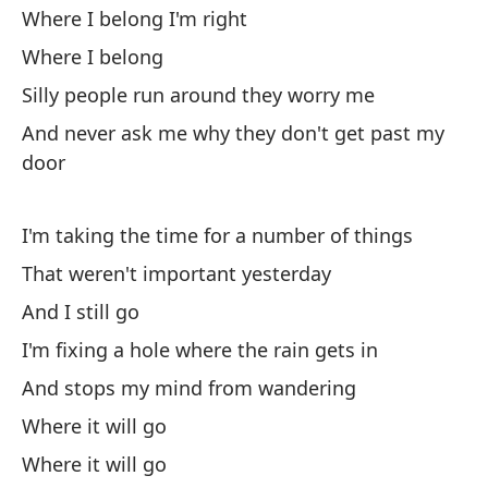
Where I belong I'm right
Y 
Where I belong
ra
Silly people run around they worry me
Do
And never ask me why they don't get past my
Do
door
La
Y 
I'm taking the time for a number of things
pu
That weren't important yesterday
And I still go
Me
I'm fixing a hole where the rain gets in
co
And stops my mind from wandering
Es
Where it will go
Y 
Where it will go
Es