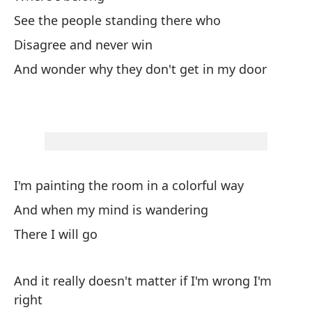
Do
See the people standing there who
Ve
Disagree and never win
No
And wonder why they don't get in my door
Y 
pu
I'm painting the room in a colorful way
And when my mind is wandering
Es
There I will go
co
Y 
And it really doesn't matter if I'm wrong I'm
Al
right