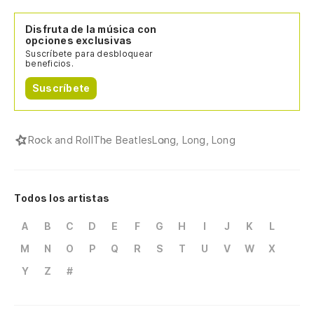
Disfruta de la música con
opciones exclusivas
Suscríbete para desbloquear
beneficios.
Suscríbete
Rock and Roll
The Beatles
Long, Long, Long
Todos los artistas
A
B
C
D
E
F
G
H
I
J
K
L
M
N
O
P
Q
R
S
T
U
V
W
X
Y
Z
#