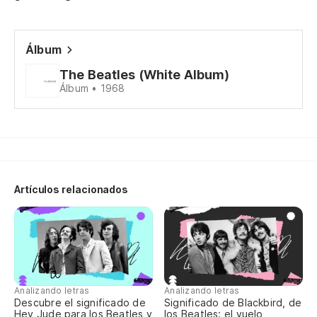
¿C
Álbum
Oh
The Beatles (White Album)
Álbum • 1968
Sa
Oh
Artículos relacionados
Analizando letras
Analizando letras
Descubre el significado de
Significado de Blackbird, de
Hey Jude para los Beatles y
los Beatles: el vuelo