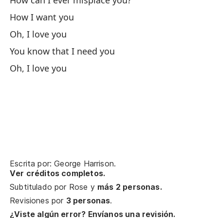
How can I ever misplace you?
Ah
How I want you
No
Oh, I love you
C
You know that I need you
Oh, I love you
Ta
So
Ta
So
Escrita por: George Harrison.
Ah
Ver créditos completos.
Subtitulado por
Rose
y
más 2 personas.
¿C
Revisiones por
3 personas
.
¿Viste algún error? Envíanos una revisión.
Ho