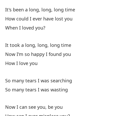
La
It's been a long, long, long time
Lo
How could I ever have lost you
When I loved you?
Ha
It
It took a long, long, long time
¿C
Now I'm so happy I found you
Ho
How I love you
¿C
So many tears I was searching
So many tears I was wasting
T
It
Now I can see you, be you