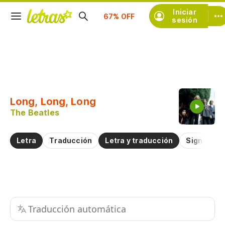
Suscríbete
Iniciar
sesión
Copiar fragmento
Copiar toda la letra
Long, Long, Long
Practicar la pronunciación de
The Beatles
Comentar sobre este fragmento
Letra
Traducción
Letra y traducción
Significad
Traducción automática