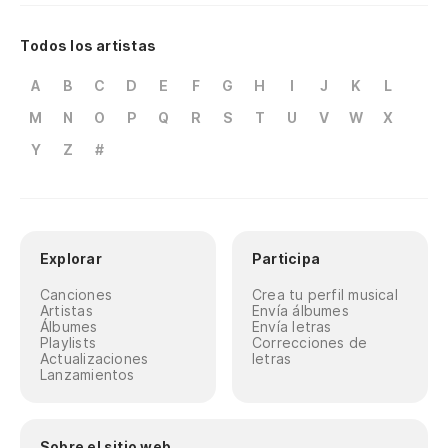
Todos los artistas
A
B
C
D
E
F
G
H
I
J
K
L
M
N
O
P
Q
R
S
T
U
V
W
X
Y
Z
#
Explorar
Participa
Canciones
Crea tu perfil musical
Artistas
Envía álbumes
Álbumes
Envía letras
Playlists
Correcciones de
Actualizaciones
letras
Lanzamientos
Sobre el sitio web