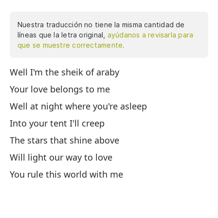
Nuestra traducción no tiene la misma cantidad de
líneas que la letra original,
ayúdanos a revisarla para
que se muestre correctamente.
Well I'm the sheik of araby
Bu
Your love belongs to me
Tu
Well at night where you're asleep
Bu
Into your tent I'll creep
En
The stars that shine above
La
Will light our way to love
Il
You rule this world with me
Us
So
Bu