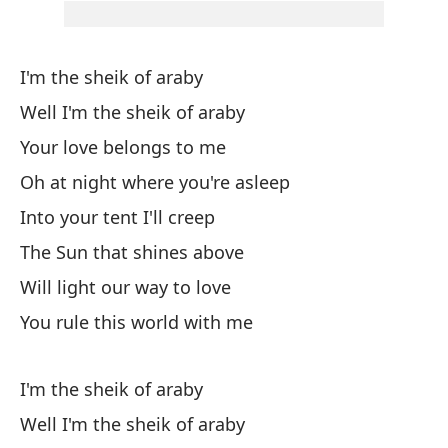
Tu
Oh
I'm the sheik of araby
En
Well I'm the sheik of araby
El
Your love belongs to me
Il
Oh at night where you're asleep
Us
Into your tent I'll creep
So
The Sun that shines above
Bu
Will light our way to love
Bu
You rule this world with me
I'm the sheik of araby
Well I'm the sheik of araby