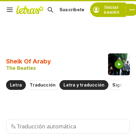
Iniciar
Suscríbete
sesión
Copiar fragmento
Copiar toda la letra
Sheik Of Araby
Practicar la pronunciación de
The Beatles
Comentar sobre este fragmento
Letra
Traducción
Letra y traducción
Significad
Traducción automática