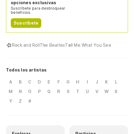
opciones exclusivas
Suscríbete para desbloquear
beneficios.
Suscríbete
Rock and Roll
The Beatles
Tell Me What You See
Todos los artistas
A
B
C
D
E
F
G
H
I
J
K
L
M
N
O
P
Q
R
S
T
U
V
W
X
Y
Z
#
Explorar
Participa