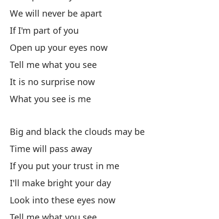
We will never be apart
Si
If I'm part of you
If
Open up your eyes now
Te
Tell me what you see
It is no surprise now
Nu
What you see is me
Si
Big and black the clouds may be
Ah
Time will pass away
If you put your trust in me
Di
I'll make bright your day
Look into these eyes now
No
Tell me what you see