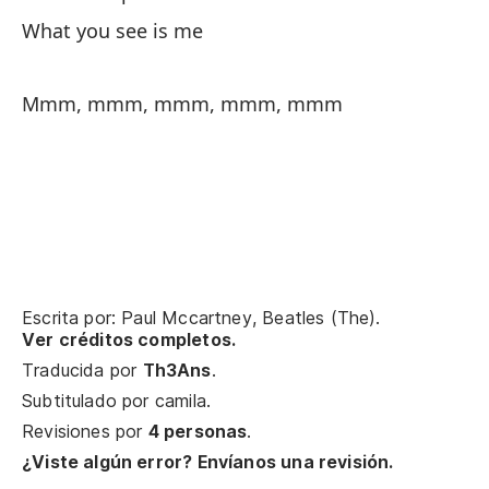
¿C
What you see is me
Ho
Mmm, mmm, mmm, mmm, mmm
¿N
Ca
Tr
Ah
Escrita por: Paul Mccartney, Beatles (The).
Di
Ver créditos completos.
Traducida por
Th3Ans
.
No
Subtitulado por
camila
.
Revisiones por
4 personas
.
Lo
¿Viste algún error? Envíanos una revisión.