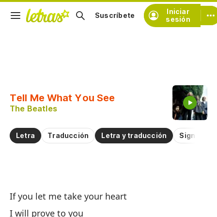
Iniciar
Suscríbete
sesión
Copiar fragmento
Copiar toda la letra
Tell Me What You See
Practicar la pronunciación de
The Beatles
Comentar sobre este fragmento
Letra
Traducción
Letra y traducción
Significad
D
If you let me take your heart
Te
I will prove to you