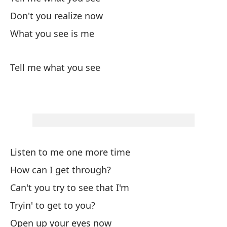
Lo
Don't you realize now
What you see is me
Gr
Tell me what you see
Bi
El
Si
If
Listen to me one more time
Ha
How can I get through?
Can't you try to see that I'm
Ah
Tryin' to get to you?
Open up your eyes now