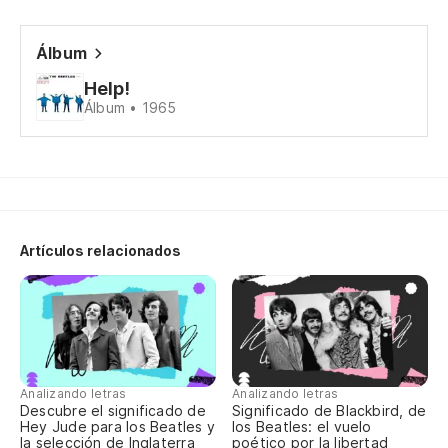
Di
Álbum
Help!
Álbum • 1965
Es
Li
¿C
Ho
Artículos relacionados
¿N
Ca
Tr
Analizando letras
Analizando letras
Descubre el significado de
Significado de Blackbird, de
Hey Jude para los Beatles y
los Beatles: el vuelo
Ah
la selección de Inglaterra
poético por la libertad