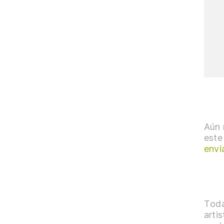
Aún 
este
envi
Toda
arti