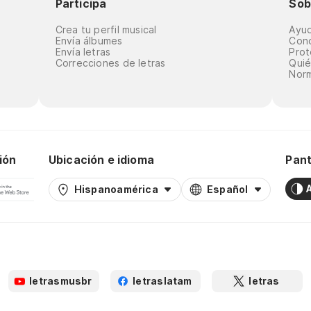
Participa
Sob
Crea tu perfil musical
Ayu
Envía álbumes
Cond
Envía letras
Prot
Correcciones de letras
Qui
Norm
ión
Ubicación e idioma
Pant
Hispanoamérica
Español
letrasmusbr
letraslatam
letras