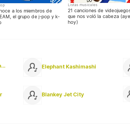
Listas musicales
pop
21 canciones de videojuego
noce a los miembros de
que nos voló la cabeza (aye
EAM, el grupo de j-pop y k-
hoy)
p
Thee Michelle Gun Elephant
Elephant Kashimashi
r
Blankey Jet City