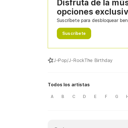
Disfruta de la mú
opciones exclusi
Suscríbete para desbloquear bene
Suscríbete
J-Pop/J-Rock
The Birthday
Todos los artistas
A
B
C
D
E
F
G