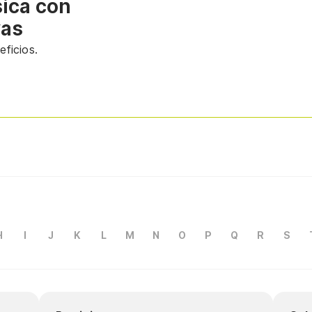
sica con
vas
ficios.
H
I
J
K
L
M
N
O
P
Q
R
S