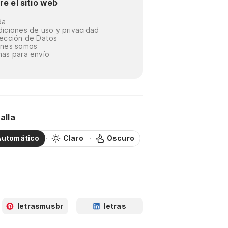
re el sitio web
da
iciones de uso y privacidad
ección de Datos
énes somos
as para envío
alla
Automático
Claro
Oscuro
letrasmusbr
letras