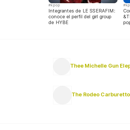
#kpop
#k
Integrantes de LE SSERAFIM:
Co
conoce el perfil del girl group
&T
de HYBE
po
The Rodeo Carburetto