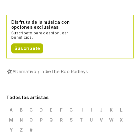
Disfruta de la música con
opciones exclusivas
Suscríbete para desbloquear
beneficios.
Suscríbete
Alternativo / Indie
The Boo Radleys
Todos los artistas
A
B
C
D
E
F
G
H
I
J
K
L
M
N
O
P
Q
R
S
T
U
V
W
X
Y
Z
#