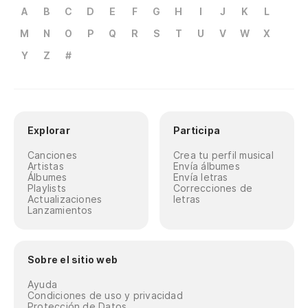
A
B
C
D
E
F
G
H
I
J
K
L
M
N
O
P
Q
R
S
T
U
V
W
X
Y
Z
#
Explorar
Participa
Canciones
Crea tu perfil musical
Artistas
Envía álbumes
Álbumes
Envía letras
Playlists
Correcciones de
Actualizaciones
letras
Lanzamientos
Sobre el sitio web
Ayuda
Condiciones de uso y privacidad
Protección de Datos