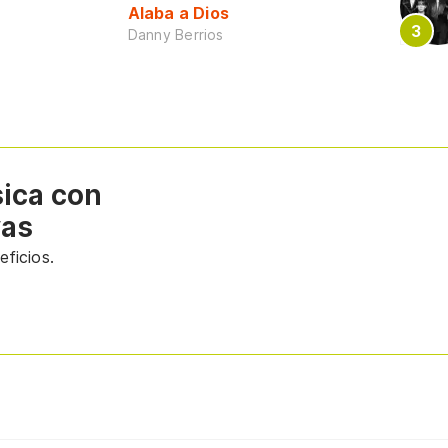
Alaba a Dios
Danny Berrios
sica con
vas
ficios.