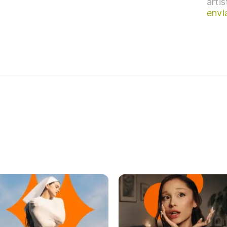
arti
envi