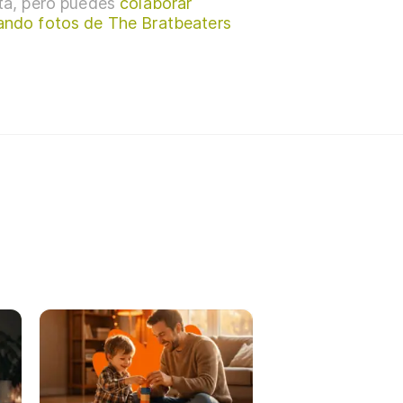
sta, pero puedes
colaborar
ando fotos de The Bratbeaters