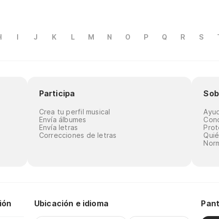
H
I
J
K
L
M
N
O
P
Q
R
S
Participa
Sob
Crea tu perfil musical
Ayu
Envía álbumes
Cond
Envía letras
Prot
Correcciones de letras
Qui
Norm
ión
Ubicación e idioma
Pant