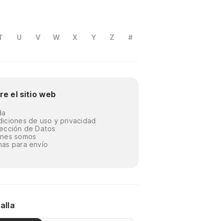
T
U
V
W
X
Y
Z
#
re el sitio web
da
iciones de uso y privacidad
ección de Datos
énes somos
as para envío
alla