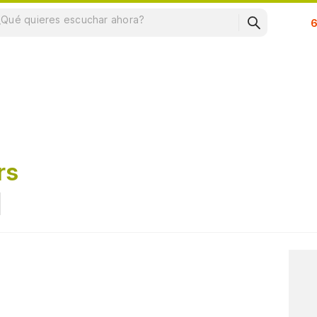
Su
rs