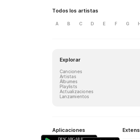
Todos los artistas
A
B
C
D
E
F
G
Explorar
Canciones
Artistas
Álbumes
Playlists
Actualizaciones
Lanzamientos
Aplicaciones
Extens