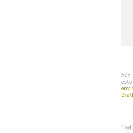
Aún 
este
envi
Brat
Toda