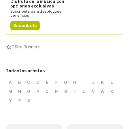
Disfruta de la música con
opciones exclusivas
Suscríbete para desbloquear
beneficios.
Suscríbete
T
The Brinners
Todos los artistas
A
B
C
D
E
F
G
H
I
J
K
L
M
N
O
P
Q
R
S
T
U
V
W
X
Y
Z
#