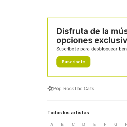
Disfruta de la mú
opciones exclusi
Suscríbete para desbloquear bene
Suscríbete
Pop Rock
The Cats
Todos los artistas
A
B
C
D
E
F
G