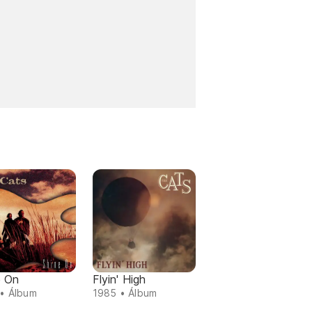
e On
Flyin' High
• Álbum
1985 • Álbum