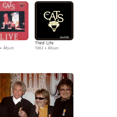
Third Life
• Álbum
1983 • Álbum