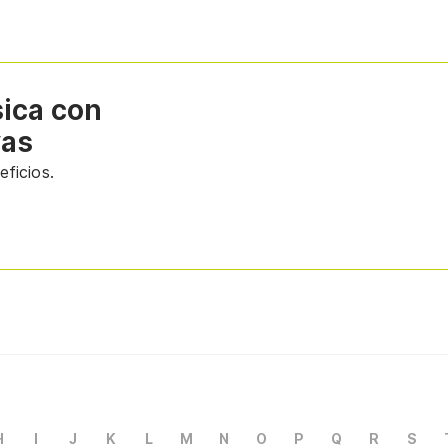
sica con
vas
ficios.
H
I
J
K
L
M
N
O
P
Q
R
S