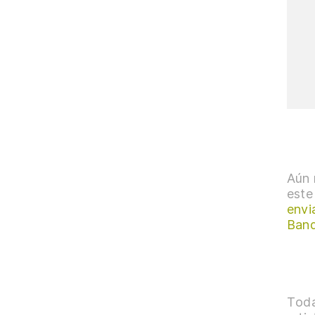
Aún 
este
envi
Ban
Toda