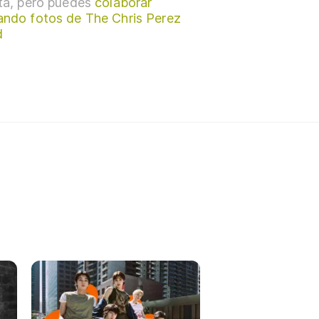
sta, pero puedes
colaborar
ando fotos de The Chris Perez
d