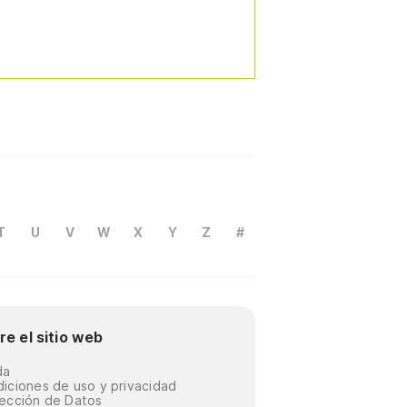
T
U
V
W
X
Y
Z
#
re el sitio web
da
iciones de uso y privacidad
ección de Datos