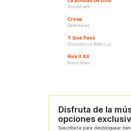
La Bondad de Dios
StayInFaith
Creep
Radiohead
Y Que Pasó
Orquesta La Bella Luz
Risk It All
Bruno Mars
Disfruta de la mú
opciones exclusi
Suscríbete para desbloquear bene