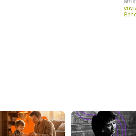
arti
envi
Ban