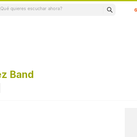
Su
ez Band