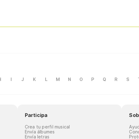
H
I
J
K
L
M
N
O
P
Q
R
S
Participa
Sob
Crea tu perfil musical
Ayu
Envía álbumes
Cond
Envía letras
Prot