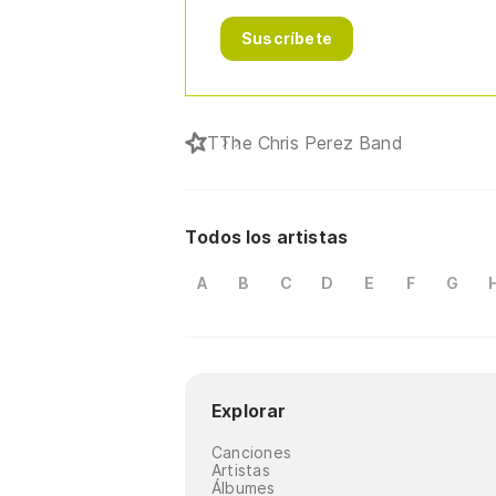
Suscríbete
T
The Chris Perez Band
Todos los artistas
A
B
C
D
E
F
G
Explorar
Canciones
Artistas
Álbumes