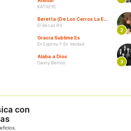
Animal
KATSEYE
Beretta (De Los Cerros La Escuela)
El de Las R's
Gracia Sublime Es
En Espiritu Y En Verdad
Alaba a Dios
Danny Berrios
sica con
vas
ficios.