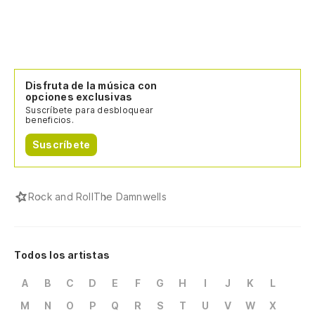
Disfruta de la música con
opciones exclusivas
Suscríbete para desbloquear
beneficios.
Suscríbete
Rock and Roll
The Damnwells
Todos los artistas
A
B
C
D
E
F
G
H
I
J
K
L
M
N
O
P
Q
R
S
T
U
V
W
X