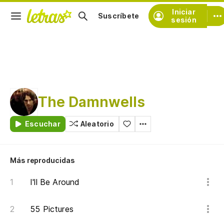
Iniciar
Suscríbete
sesión
The Damnwells
Escuchar
Aleatorio
Más reproducidas
I'll Be Around
55 Pictures