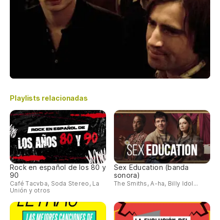
Playlists relacionadas
Rock en español de los 80 y
Sex Education (banda
90
sonora)
Café Tacvba, Soda Stereo, La
The Smiths, A-ha, Billy Idol...
Unión y otros