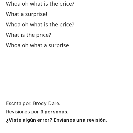
Whoa oh what is the price?
¿C
What a surprise!
Whoa oh what is the price?
¿C
What is the price?
Whoa oh what a surprise
¿C
¿L
¿L
Escrita por: Brody Dalle.
¿L
Revisiones por
3 personas
.
¿Viste algún error? Envíanos una revisión.
¿L