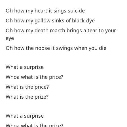
La
Oh how my heart it sings suicide
Th
Oh how my gallow sinks of black dye
Oh how my death march brings a tear to your
Oh
eye
Oh
Oh how the noose it swings when you die
Oh
What a surprise
Oh
Whoa what is the price?
Oh
What is the price?
lá
What is the prize?
Oh
Oh
What a surprise
Oh
Whoa what is the price?