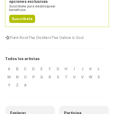
opciones exclusivas
Suscríbete para desbloquear
beneficios.
Suscríbete
Punk Rock
The Distillers
The Gallow Is God
Todos los artistas
A
B
C
D
E
F
G
H
I
J
K
L
M
N
O
P
Q
R
S
T
U
V
W
X
Y
Z
#
Explorar
Participa