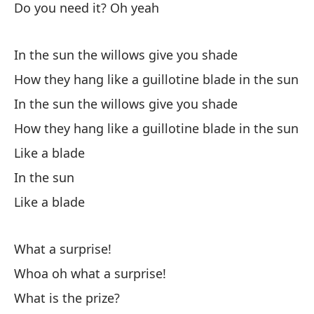
Do you need it? Oh yeah
Oh
lo
In the sun the willows give you shade
Oh
How they hang like a guillotine blade in the sun
In the sun the willows give you shade
Qu
How they hang like a guillotine blade in the sun
Like a blade
¿C
In the sun
Like a blade
¿C
¿C
What a surprise!
Whoa oh what a surprise!
What is the prize?
Qu