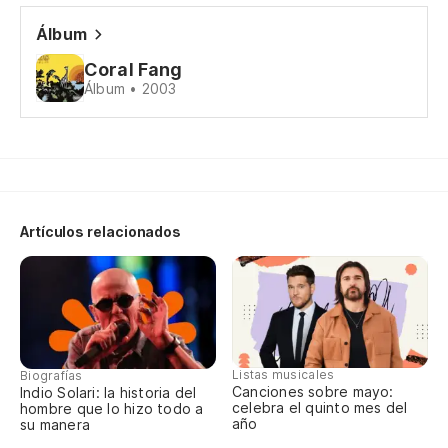
Álbum
En
Coral Fang
In
Álbum • 2003
Có
en
Ho
Artículos relacionados
En
In
Có
en
Listas musicales
Biografías
Ho
Canciones sobre mayo:
Indio Solari: la historia del
celebra el quinto mes del
hombre que lo hizo todo a
año
su manera
Co