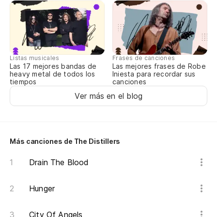
En
Co
Listas musicales
Frases de canciones
Las 17 mejores bandas de
Las mejores frases de Robe
heavy metal de todos los
Iniesta para recordar sus
tiempos
canciones
¡Q
Ver más en el blog
¡Q
Más canciones de The Distillers
¿C
Drain The Blood
¿C
Hunger
¡Q
City Of Angels