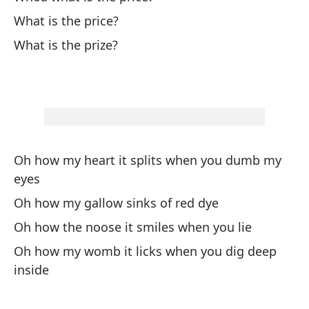
What is the price?
Qu
What is the prize?
¿C
¿C
¿C
Oh how my heart it splits when you dumb my
eyes
Oh how my gallow sinks of red dye
Qu
Oh how the noose it smiles when you lie
Oh how my womb it licks when you dig deep
¿C
inside
¿C