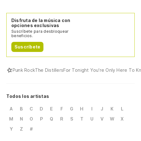
Disfruta de la música con
opciones exclusivas
Suscríbete para desbloquear
beneficios.
Suscríbete
Punk Rock
The Distillers
For Tonight You're Only Here To K
Todos los artistas
A
B
C
D
E
F
G
H
I
J
K
L
M
N
O
P
Q
R
S
T
U
V
W
X
Y
Z
#