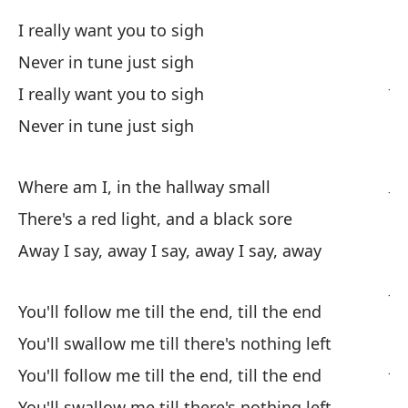
Só
I really want you to sigh
di
Never in tune just sigh
Ju
I really want you to sigh
Never in tune just sigh
Só
pa
Ju
Where am I, in the hallway small
There's a red light, and a black sore
Só
Away I say, away I say, away I say, away
tu
Ju
You'll follow me till the end, till the end
Só
You'll swallow me till there's nothing left
Ju
You'll follow me till the end, till the end
You'll swallow me till there's nothing left