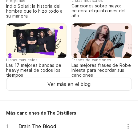
Listas musicales
Biografías
Canciones sobre mayo:
Indio Solari: la historia del
¿M
celebra el quinto mes del
hombre que lo hizo todo a
año
su manera
Yo
Us
Yo
Listas musicales
Frases de canciones
Las 17 mejores bandas de
Las mejores frases de Robe
Re
heavy metal de todos los
Iniesta para recordar sus
tiempos
canciones
I 
Ver más en el blog
Nu
Ne
Más canciones de The Distillers
Re
Drain The Blood
I 