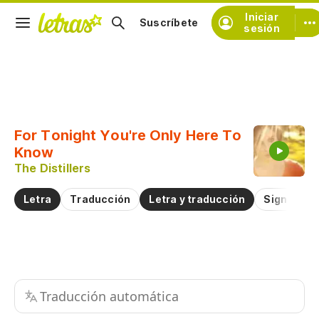
Iniciar
Suscríbete
sesión
Copiar fragmento
Copiar toda la letra
For Tonight You're Only Here To
Practicar la pronunciación de
Know
The Distillers
Comentar sobre este fragmento
Letra
Traducción
Letra y traducción
Significad
Traducción automática