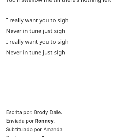
I really want you to sigh
Never in tune just sigh
Re
I really want you to sigh
I 
Never in tune just sigh
Nu
Ne
Re
I 
Escrita por: Brody Dalle.
Nu
Enviada por
Ronney
.
Ne
Subtitulado por
Amanda
.