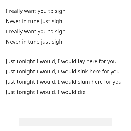
Pa
I really want you to sigh
Fo
Never in tune just sigh
I really want you to sigh
Re
Never in tune just sigh
I 
Nu
Just tonight I would, I would lay here for you
Ne
Just tonight I would, I would sink here for you
Just tonight I would, I would slum here for you
Re
Just tonight I would, I would die
I 
Nu
Ne