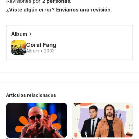
Revisiones por
2 personas
.
Do
¿Viste algún error? Envíanos una revisión.
Wh
Álbum
Th
Coral Fang
Th
Álbum • 2003
Le
Aw
¿M
Artículos relacionados
Yo
Us
Yo