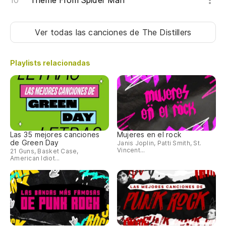
Theme From Spider Man
Ver todas las canciones
de The Distillers
Playlists relacionadas
Las 35 mejores canciones
Mujeres en el rock
de Green Day
Janis Joplin, Patti Smith, St.
Vincent...
21 Guns, Basket Case,
American Idiot...