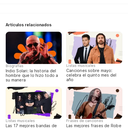
On
Ve
Artículos relacionados
Un
Qu
I 
Listas musicales
Biografías
Canciones sobre mayo:
Indio Solari: la historia del
celebra el quinto mes del
hombre que lo hizo todo a
año
su manera
Ne
Di
¿E
Listas musicales
Frases de canciones
Las 17 mejores bandas de
Las mejores frases de Robe