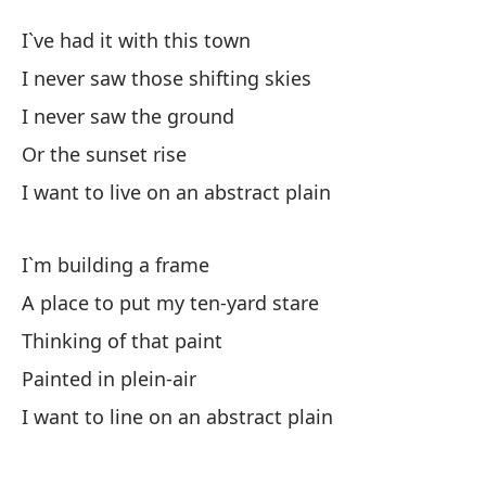
Pl
I`ve had it with this town
Ab
I never saw those shifting skies
I never saw the ground
Es
Or the sunset rise
I`
I want to live on an abstract plain
Nu
I 
I`m building a frame
A place to put my ten-yard stare
Nu
Thinking of that paint
O 
Painted in plein-air
I want to line on an abstract plain
Qu
I 