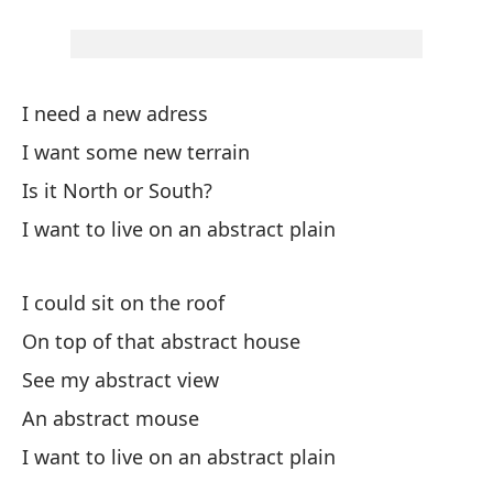
Es
I need a new adress
Un
I want some new terrain
A 
Is it North or South?
Pe
I want to live on an abstract plain
Pi
I could sit on the roof
On top of that abstract house
Qu
See my abstract view
I 
An abstract mouse
I want to live on an abstract plain