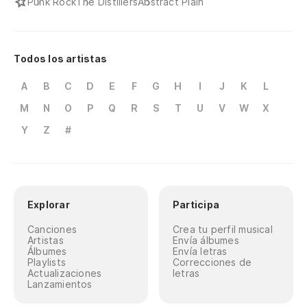
Punk Rock
The Distillers
Abstract Plain
Todos los artistas
A
B
C
D
E
F
G
H
I
J
K
L
M
N
O
P
Q
R
S
T
U
V
W
X
Y
Z
#
Explorar
Participa
Canciones
Crea tu perfil musical
Artistas
Envía álbumes
Álbumes
Envía letras
Playlists
Correcciones de
Actualizaciones
letras
Lanzamientos