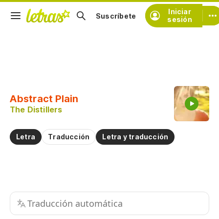
Iniciar
Suscríbete
sesión
Copiar fragmento
Copiar toda la letra
Abstract Plain
Practicar la pronunciación de
The Distillers
Comentar sobre este fragmento
Letra
Traducción
Letra y traducción
Traducción automática