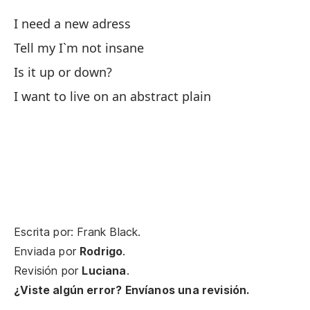
I need a new adress
Tell my I`m not insane
Ne
Is it up or down?
Qu
I want to live on an abstract plain
I 
¿E
Qu
I 
Escrita por: Frank Black.
Enviada por
Rodrigo
.
Po
Revisión por
Luciana
.
¿Viste algún error? Envíanos una revisión.
En