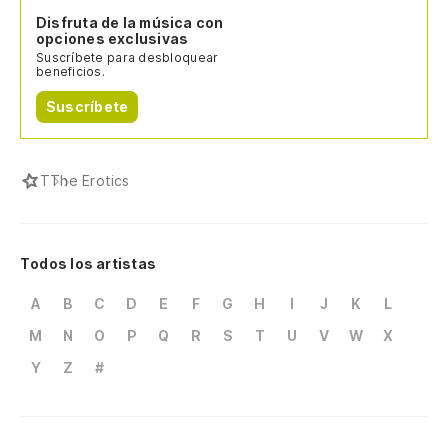
Disfruta de la música con
opciones exclusivas
Suscríbete para desbloquear
beneficios.
Suscríbete
T
The Erotics
Todos los artistas
A
B
C
D
E
F
G
H
I
J
K
L
M
N
O
P
Q
R
S
T
U
V
W
X
Y
Z
#