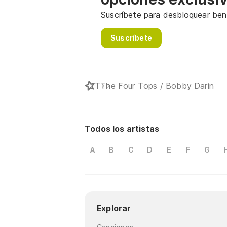
Suscríbete para desbloquear bene
Suscríbete
T
The Four Tops / Bobby Darin
Todos los artistas
A
B
C
D
E
F
G
Explorar