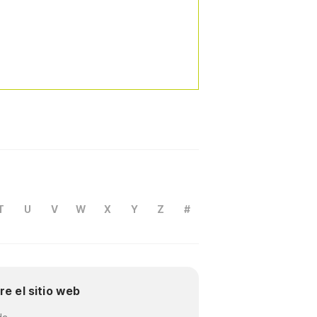
T
U
V
W
X
Y
Z
#
re el sitio web