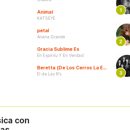
Animal
KATSEYE
petal
Ariana Grande
Gracia Sublime Es
En Espiritu Y En Verdad
Beretta (De Los Cerros La Escuela)
El de Las R's
sica con
vas