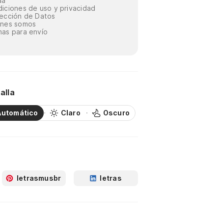
da
iciones de uso y privacidad
ección de Datos
énes somos
as para envío
alla
Automático
Claro
Oscuro
letrasmusbr
letras