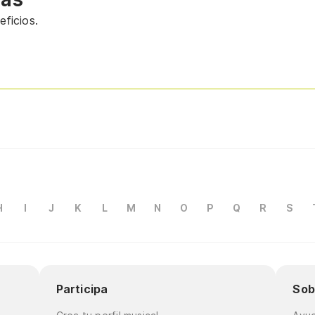
ficios.
H
I
J
K
L
M
N
O
P
Q
R
S
Participa
Sob