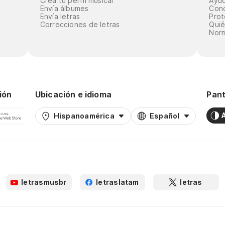
Crea tu perfil musical
Ayu
Envía álbumes
Cond
Envía letras
Prot
Correcciones de letras
Qui
Norm
ión
Ubicación e idioma
Pant
Hispanoamérica
Español
letrasmusbr
letraslatam
letras