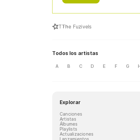
T
The Fuzivels
Todos los artistas
A
B
C
D
E
F
G
Explorar
Canciones
Artistas
Álbumes
Playlists
Actualizaciones
Lanzamientos