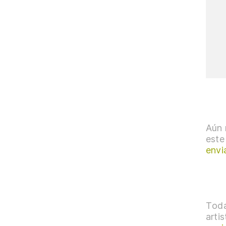
Aún 
este
envi
Toda
arti