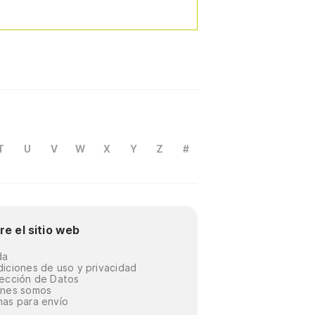
T
U
V
W
X
Y
Z
#
re el sitio web
da
iciones de uso y privacidad
ección de Datos
énes somos
as para envío