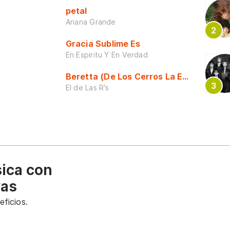
petal
Ariana Grande
Gracia Sublime Es
En Espiritu Y En Verdad
Beretta (De Los Cerros La Escuela)
El de Las R's
sica con
vas
ficios.