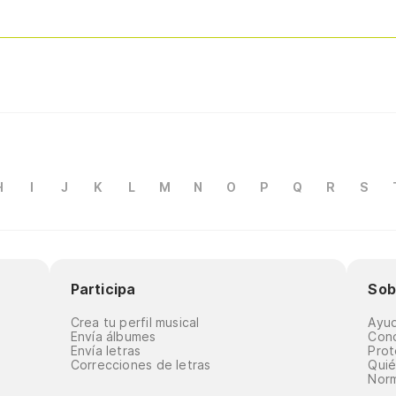
H
I
J
K
L
M
N
O
P
Q
R
S
Participa
Sob
Crea tu perfil musical
Ayu
Envía álbumes
Cond
Envía letras
Prot
Correcciones de letras
Qui
Norm