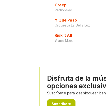
Creep
Radiohead
Y Que Pasó
Orquesta La Bella Luz
Risk It All
Bruno Mars
Disfruta de la mú
opciones exclusi
Suscríbete para desbloquear bene
Suscríbete