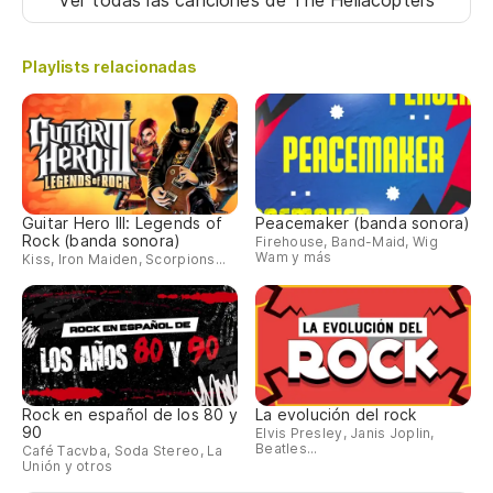
Ver todas las canciones
de The Hellacopters
Playlists relacionadas
Guitar Hero III: Legends of
Peacemaker (banda sonora)
Rock (banda sonora)
Firehouse, Band-Maid, Wig
Wam y más
Kiss, Iron Maiden, Scorpions...
Rock en español de los 80 y
La evolución del rock
90
Elvis Presley, Janis Joplin,
Beatles...
Café Tacvba, Soda Stereo, La
Unión y otros