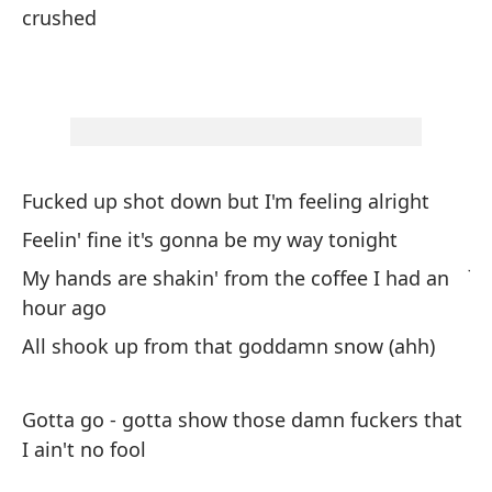
crushed
No
Vi
Oj
Es
ap
Fucked up shot down but I'm feeling alright
Feelin' fine it's gonna be my way tonight
Jo
My hands are shakin' from the coffee I had an
Me
hour ago
Mi
All shook up from that goddamn snow (ahh)
un
To
Gotta go - gotta show those damn fuckers that
I ain't no fool
Te