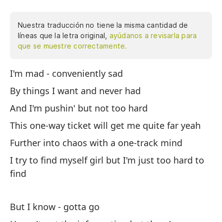
Nuestra traducción no tiene la misma cantidad de
líneas que la letra original,
ayúdanos a revisarla para
que se muestre correctamente.
I'm mad - conveniently sad
Es
By things I want and never had
Po
And I'm pushin' but not too hard
Y 
This one-way ticket will get me quite far yeah
Es
Further into chaos with a one-track mind
Má
I try to find myself girl but I'm just too hard to
In
find
so
But I know - gotta go
Pe