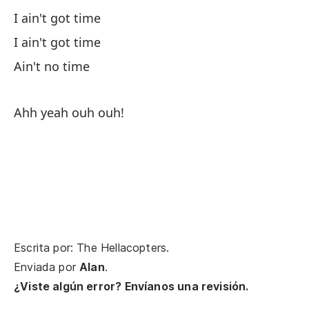
bu
I ain't got time
Te
I ain't got time
ha
Ain't no time
No
No
Ahh yeah ouh ouh!
No
No
¡A
Escrita por: The Hellacopters.
Enviada por
Alan
.
¿Viste algún error? Envíanos una revisión.