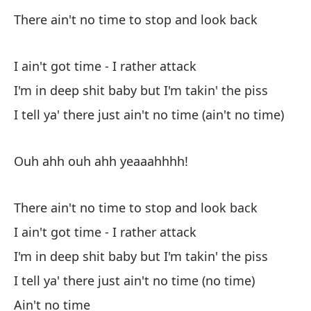
ma
There ain't no time to stop and look back
No
I ain't got time - I rather attack
No
I'm in deep shit baby but I'm takin' the piss
Es
I tell ya' there just ain't no time (ain't no time)
bu
Te
Ouh ahh ouh ahh yeaaahhhh!
ha
There ain't no time to stop and look back
¡O
I ain't got time - I rather attack
I'm in deep shit baby but I'm takin' the piss
No
I tell ya' there just ain't no time (no time)
No
Ain't no time
Es