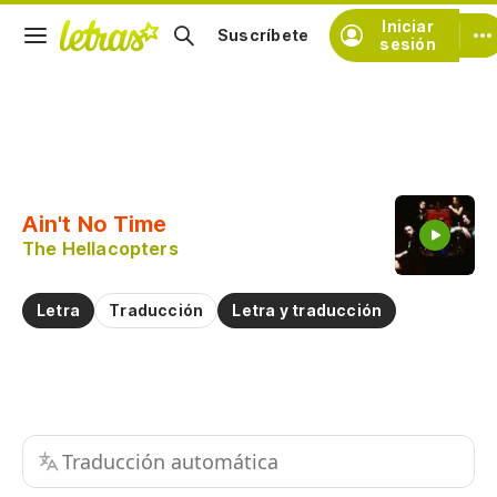
Iniciar
Suscríbete
sesión
Copiar fragmento
Copiar toda la letra
Ain't No Time
Practicar la pronunciación de
The Hellacopters
Comentar sobre este fragmento
Letra
Traducción
Letra y traducción
Traducción automática