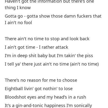
Haven't got the information but there's one
No
thing I know
sé
Gotta go - gotta show those damn fuckers that
Te
I ain't no fool
ma
There ain't no time to stop and look back
No
I ain't got time - I rather attack
No
I'm in deep shit baby but I'm takin' the piss
Es
bu
I tell ya' there just ain't no time (ain't no time)
Te
ha
There's no reason for me to choose
Eightball livin' got nothin' to lose
Bloodshot eyes and my head's in a rush
It's a gin-and-tonic happiness I'm sonically