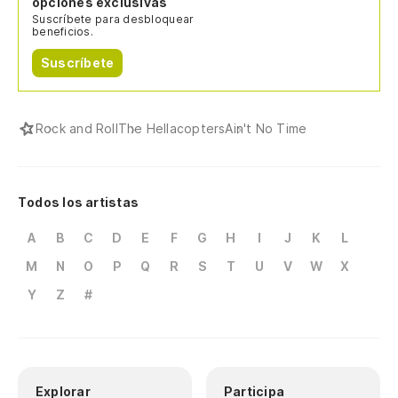
opciones exclusivas
Suscríbete para desbloquear
beneficios.
Suscríbete
Rock and Roll
The Hellacopters
Ain't No Time
Todos los artistas
A
B
C
D
E
F
G
H
I
J
K
L
M
N
O
P
Q
R
S
T
U
V
W
X
Y
Z
#
Explorar
Participa