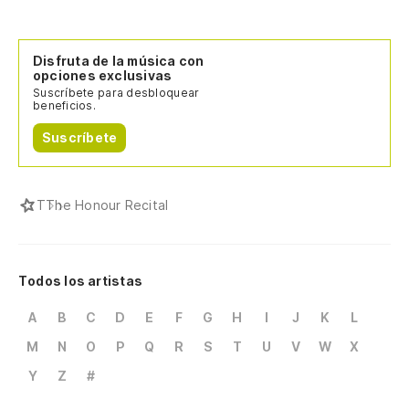
Disfruta de la música con
opciones exclusivas
Suscríbete para desbloquear
beneficios.
Suscríbete
T
The Honour Recital
Todos los artistas
A
B
C
D
E
F
G
H
I
J
K
L
M
N
O
P
Q
R
S
T
U
V
W
X
Y
Z
#