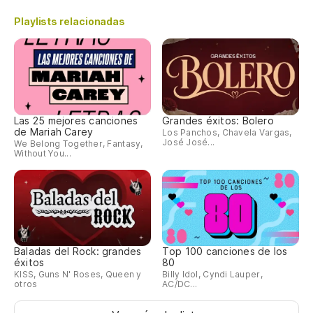
Playlists relacionadas
Las 25 mejores canciones
Grandes éxitos: Bolero
de Mariah Carey
Los Panchos, Chavela Vargas,
José José...
We Belong Together, Fantasy,
Without You...
Baladas del Rock: grandes
Top 100 canciones de los
éxitos
80
KISS, Guns N' Roses, Queen y
Billy Idol, Cyndi Lauper,
otros
AC/DC...