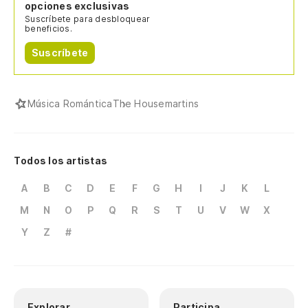
opciones exclusivas
Suscríbete para desbloquear
beneficios.
Suscríbete
Música Romántica
The Housemartins
Todos los artistas
A
B
C
D
E
F
G
H
I
J
K
L
M
N
O
P
Q
R
S
T
U
V
W
X
Y
Z
#
Explorar
Participa