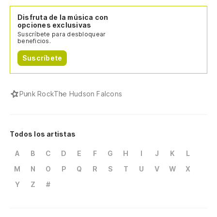
Disfruta de la música con
opciones exclusivas
Suscríbete para desbloquear
beneficios.
Suscríbete
Punk Rock
The Hudson Falcons
Todos los artistas
A
B
C
D
E
F
G
H
I
J
K
L
M
N
O
P
Q
R
S
T
U
V
W
X
Y
Z
#