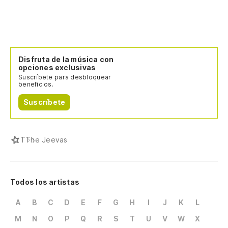
Disfruta de la música con
opciones exclusivas
Suscríbete para desbloquear
beneficios.
Suscríbete
T
The Jeevas
Todos los artistas
A
B
C
D
E
F
G
H
I
J
K
L
M
N
O
P
Q
R
S
T
U
V
W
X