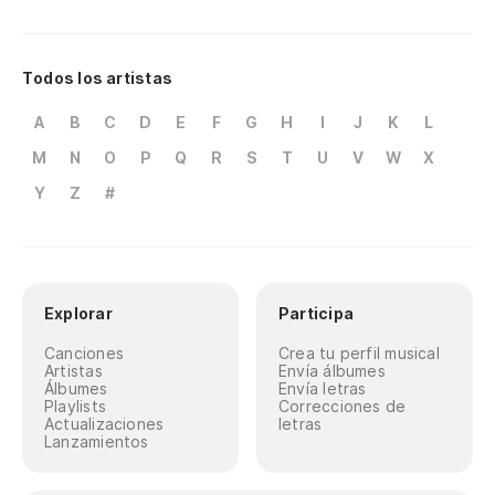
Todos los artistas
A
B
C
D
E
F
G
H
I
J
K
L
M
N
O
P
Q
R
S
T
U
V
W
X
Y
Z
#
Explorar
Participa
Canciones
Crea tu perfil musical
Artistas
Envía álbumes
Álbumes
Envía letras
Playlists
Correcciones de
Actualizaciones
letras
Lanzamientos