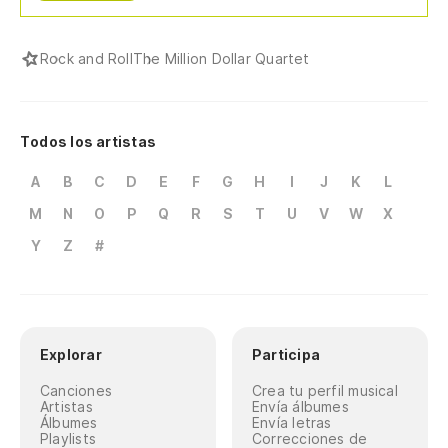
Rock and Roll
The Million Dollar Quartet
Todos los artistas
A
B
C
D
E
F
G
H
I
J
K
L
M
N
O
P
Q
R
S
T
U
V
W
X
Y
Z
#
Explorar
Participa
Canciones
Crea tu perfil musical
Artistas
Envía álbumes
Álbumes
Envía letras
Playlists
Correcciones de