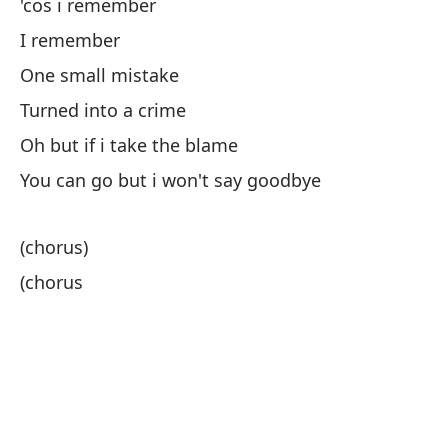
'cos i remember
Pa
I remember
One small mistake
Y 
Turned into a crime
En
Oh but if i take the blame
You can go but i won't say goodbye
No
(chorus)
(chorus
In
No