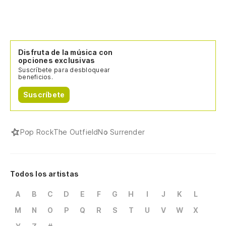
Disfruta de la música con
opciones exclusivas
Suscríbete para desbloquear
beneficios.
Suscríbete
Pop Rock
The Outfield
No Surrender
Todos los artistas
A
B
C
D
E
F
G
H
I
J
K
L
M
N
O
P
Q
R
S
T
U
V
W
X