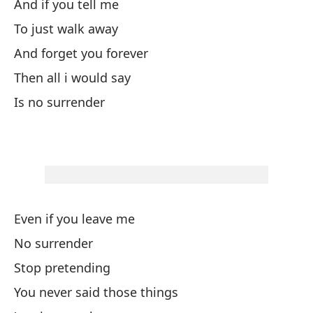
And if you tell me
To just walk away
Pa
And forget you forever
Un
Then all i would say
Is no surrender
Si
If
Bu
We
Even if you leave me
No surrender
(c
Stop pretending
Y 
You never said those things