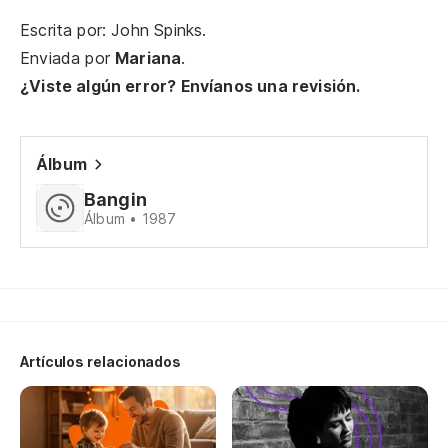
Escrita por: John Spinks.
De
Enviada por
Mariana
.
¿Viste algún error? Envíanos una revisión.
Nu
Yo
Álbum
Po
Bangin
Álbum • 1987
Lo
Un
Artículos relacionados
Co
Oh