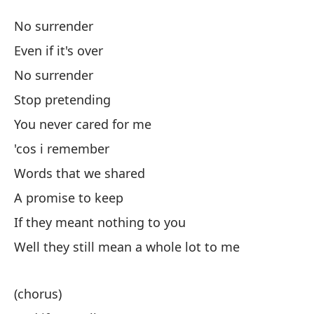
Si
No surrender
N
Even if it's over
No surrender
No
Stop pretending
In
You never cared for me
'cos i remember
No
Words that we shared
A promise to keep
De
If they meant nothing to you
Nu
Well they still mean a whole lot to me
Yo
(chorus)
Po