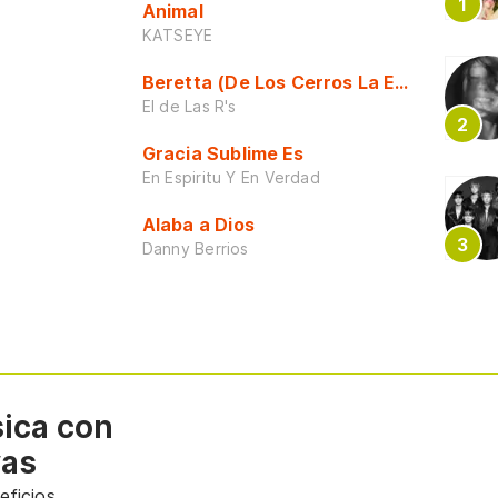
Animal
KATSEYE
Beretta (De Los Cerros La Escuela)
El de Las R's
Gracia Sublime Es
En Espiritu Y En Verdad
Alaba a Dios
Danny Berrios
sica con
vas
ficios.