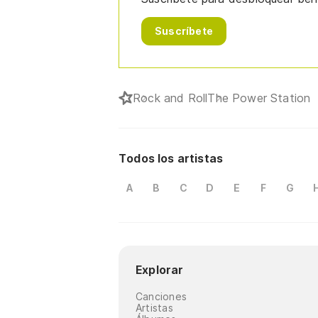
Suscríbete
Rock and Roll
The Power Station
Todos los artistas
A
B
C
D
E
F
G
Explorar
Canciones
Artistas