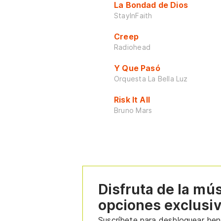
La Bondad de Dios
StayInFaith
Creep
Radiohead
Y Que Pasó
Orquesta La Bella Luz
Risk It All
Bruno Mars
Disfruta de la mú
opciones exclusi
Suscríbete para desbloquear bene