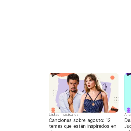
Listas musicales
Ana
Canciones sobre agosto: 12
De
temas que están inspirados en
Jud