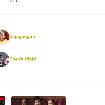
año
Kajagoogoo
The Outfield