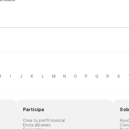
H
I
J
K
L
M
N
O
P
Q
R
S
Participa
Sob
Crea tu perfil musical
Ayu
Envía álbumes
Cond