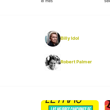
el mes
sel
Billy Idol
Robert Palmer