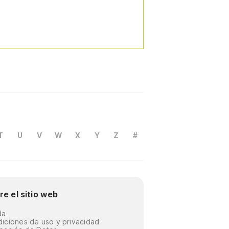
T
U
V
W
X
Y
Z
#
re el sitio web
da
iciones de uso y privacidad