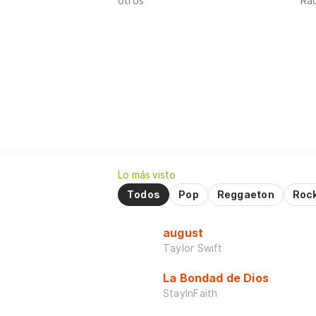
otros
Ra
Lo más visto
Todos
Pop
Reggaeton
Roc
august
Taylor Swift
La Bondad de Dios
StayInFaith