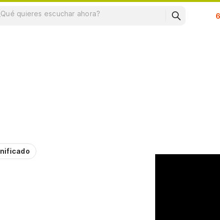
Su
nificado