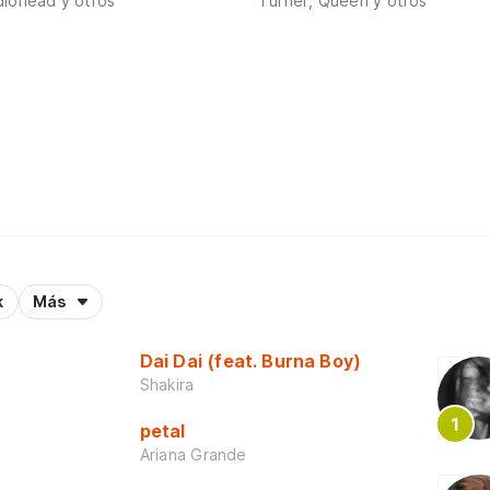
diohead y otros
Turner, Queen y otros
k
Más
Dai Dai (feat. Burna Boy)
Shakira
petal
Ariana Grande