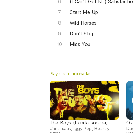
(I Can't Get No) Satisfacti
Start Me Up
Wild Horses
Don't Stop
Miss You
Playlists relacionadas
The Boys (banda sonora)
Oz
Chris Isaak, Iggy Pop, Heart y
Da