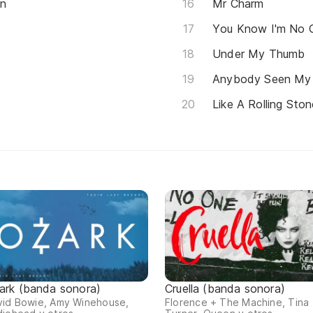
on
Mr Charm
You Know I'm No
Under My Thumb
Anybody Seen My
Like A Rolling Ston
ark (banda sonora)
Cruella (banda sonora)
vid Bowie, Amy Winehouse,
Florence + The Machine, Tina