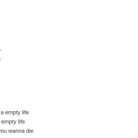
y
y
a empty life
 empty life
 you wanna die