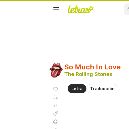
So Much In Love
The Rolling Stones
Agregar
Letra
Traducción
a
Agregar
favoritos
a
Tamaño
playlist
de la
fuente
Acordes
Imprimir