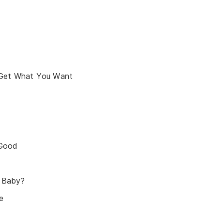
 Get What You Want
 Good
 Baby?
e