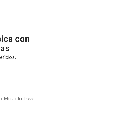
sica con
vas
ficios.
o Much In Love