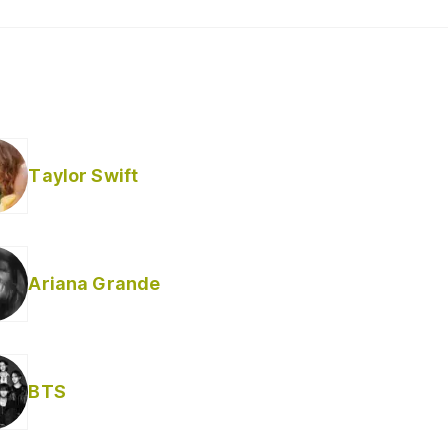
Taylor Swift
Ariana Grande
BTS