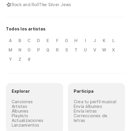
Rock and Roll
The Silver Jews
Todos los artistas
A
B
C
D
E
F
G
H
I
J
K
L
M
N
O
P
Q
R
S
T
U
V
W
X
Y
Z
#
Explorar
Participa
Canciones
Crea tu perfil musical
Artistas
Envía álbumes
Álbumes
Envía letras
Playlists
Correcciones de
Actualizaciones
letras
Lanzamientos